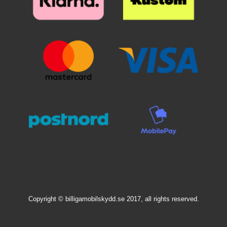
ulos laitaa kohden esimerkiksi
suojan haluat ennen kuin asetat
luottokortin avulla. Pienimmät
sen paikoilleen. Kun lasi on
ilmakuplat voivat kadota itsestään
haluamallasi paikalla, laske se
24 tunnin sisällä. Puhelimesi
varovaisesti näyttöä vasten. Älä
näyttö on nyt suojattu parhaalla
hankaa. Kun olen päästänyt
mahdollisella tavalla! Kannattaa
suojalasista irti, se "imeytyy"
panostaa hieman ylimääräistä
itsestään näyttöön kiinni.
näytönsuojaan. Karaistusta
Mahdolliset ilmakuplat hierotaan
lasista /lasista valmistettu
ulos laitaa kohden esimerkiksi
näytönsuoja suojaa tehokkaasti
luottokortin avulla. Pienimmät
puhelintasi naarmuilta ja vedeltä.
ilmakuplat voivat kadota itsestään
Vaikka puhelin putoaisi lattialle ja
24 tunnin sisällä. Puhelimesi
lasi halkeaisi, selviää puhelimesi
näyttö on nyt suojattu parhaalla
näyttö vahingoittumattomana!
mahdollisella tavalla! Kannattaa
Muovikalvoon verrattuna tämän
panostaa hieman ylimääräistä
näytönsuojan asentaminen on
näytönsuojaan. Karaistusta
todella helppoa. Kun olet
lasista /lasista valmistettu
varmistanut, että puhelimesi
näytönsuoja suojaa tehokkaasti
näyttö on puhdas ja pölytön, on
puhelintasi naarmuilta ja vedeltä.
homma melkein valmis!
Vaikka puhelin putoaisi lattialle ja
Näytönsuoja ikään kuin imaisee
Copyright © billigamobilskydd.se 2017, all rights reserved.
lasi halkeaisi, selviää puhelimesi
itsensä kiinni näyttöön.
näyttö vahingoittumattomana!
Yksinkertaista ja helppoa. Todella
Muovikalvoon verrattuna tämän
huokea ja hyvä suoja puhelimesi