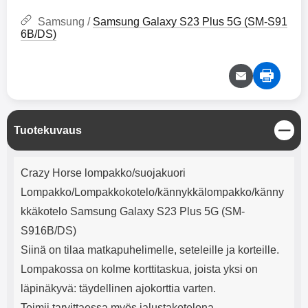
mha Kuunteluaika: noin 4 tuntia
Input: AC100-240V 50/60Hz 0.8A
Max Output: USB: DC5V/3.0A
Samsung /
Samsung Galaxy S23 Plus 5G (SM-S91
(15W) 9V/2.0A (18W) 12V/1.5
6B/DS)
(18W) Type-C: 5V/3A (PD15W)
9V/2.22A (PD20W)
12V/1.67A(PD20W) Total Effekt:
5V/3A Max Maximum output:
20.W Max Johdon pituus: 1 metri
Väri: Valkoinen
S
Tuotekuvaus
u
l
Tuotekuvaus
j
Crazy Horse lompakko/suojakuori
e
Lompakko/Lompakkokotelo/kännykkälompakko/känny
kkäkotelo Samsung Galaxy S23 Plus 5G (SM-
S916B/DS)
Siinä on tilaa matkapuhelimelle, seteleille ja korteille.
Lompakossa on kolme korttitaskua, joista yksi on
läpinäkyvä: täydellinen ajokorttia varten.
Toimii tarvittaessa myös jalustakotelona.