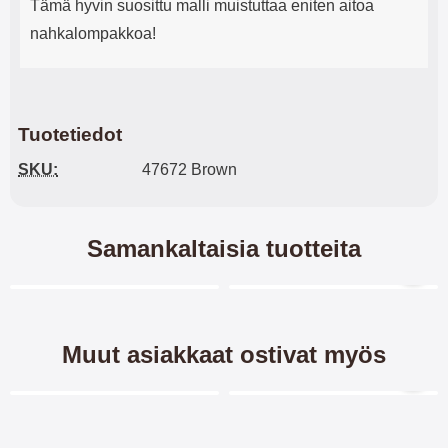
Tämä hyvin suosittu malli muistuttaa eniten aitoa
nahkalompakkoa!
Tuotetiedot
SKU:
47672 Brown
Samankaltaisia tuotteita
Merkitse blow productListContainer
Merkitse blow productL
5 variantit
Muut asiakkaat ostivat myös
Merkitse blow productListContainer
Merkitse blow productL