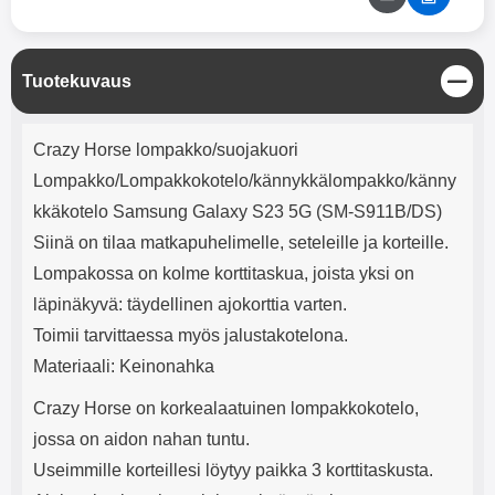
mha Kuunteluaika: noin 4 tuntia
Input: AC100-240V 50/60Hz 0.8A
Max Output: USB: DC5V/3.0A
(15W) 9V/2.0A (18W) 12V/1.5
(18W) Type-C: 5V/3A (PD15W)
S
Tuotekuvaus
9V/2.22A (PD20W)
u
12V/1.67A(PD20W) Total Effekt:
l
Tuotekuvaus
5V/3A Max Maximum output:
j
Crazy Horse lompakko/suojakuori
20.W Max Johdon pituus: 1 metri
e
Väri: Valkoinen
Lompakko/Lompakkokotelo/kännykkälompakko/känny
kkäkotelo Samsung Galaxy S23 5G (SM-S911B/DS)
Siinä on tilaa matkapuhelimelle, seteleille ja korteille.
Lompakossa on kolme korttitaskua, joista yksi on
läpinäkyvä: täydellinen ajokorttia varten.
Toimii tarvittaessa myös jalustakotelona.
Materiaali: Keinonahka
Crazy Horse on korkealaatuinen lompakkokotelo,
jossa on aidon nahan tuntu.
Useimmille korteillesi löytyy paikka 3 korttitaskusta.