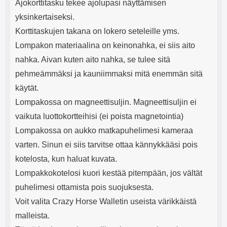
Ajokorttitasku tekee ajolupasi näyttämisen
yksinkertaiseksi.
Korttitaskujen takana on lokero seteleille yms.
Lompakon materiaalina on keinonahka, ei siis aito
nahka. Aivan kuten aito nahka, se tulee sitä
pehmeämmäksi ja kauniimmaksi mitä enemmän sitä
käytät.
Lompakossa on magneettisuljin. Magneettisuljin ei
vaikuta luottokortteihisi (ei poista magnetointia)
Lompakossa on aukko matkapuhelimesi kameraa
varten. Sinun ei siis tarvitse ottaa kännykkääsi pois
kotelosta, kun haluat kuvata.
Lompakkokotelosi kuori kestää pitempään, jos vältät
puhelimesi ottamista pois suojuksesta.
Voit valita Crazy Horse Walletin useista värikkäistä
malleista.