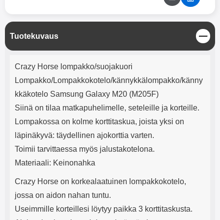
mha Kuunteluaika: noin 4 tuntia
Input: AC100-240V 50/60Hz 0.8A
Max Output: USB: DC5V/3.0A
(15W) 9V/2.0A (18W) 12V/1.5
(18W) Type-C: 5V/3A (PD15W)
S
Tuotekuvaus
9V/2.22A (PD20W)
u
12V/1.67A(PD20W) Total Effekt:
l
Tuotekuvaus
5V/3A Max Maximum output:
j
Crazy Horse lompakko/suojakuori
20.W Max Johdon pituus: 1 metri
e
Väri: Valkoinen
Lompakko/Lompakkokotelo/kännykkälompakko/känny
kkäkotelo Samsung Galaxy M20 (M205F)
Siinä on tilaa matkapuhelimelle, seteleille ja korteille.
Lompakossa on kolme korttitaskua, joista yksi on
läpinäkyvä: täydellinen ajokorttia varten.
Toimii tarvittaessa myös jalustakotelona.
Materiaali: Keinonahka
Crazy Horse on korkealaatuinen lompakkokotelo,
jossa on aidon nahan tuntu.
Useimmille korteillesi löytyy paikka 3 korttitaskusta.