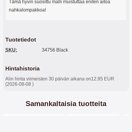
Tämä hyvin suosittu malli muistuttaa eniten aitoa
nahkalompakkoa!
Tuotetiedot
SKU:
34756 Black
Hintahistoria
Alin hinta viimeisten 30 päivän aikana on12.95 EUR
(2026-08-08 )
Samankaltaisia tuotteita
Merkitse blow productListContainer
Merkitse blow productL
5 variantit
-28%