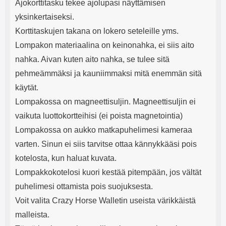
Ajokorttitasku tekee ajolupasi näyttämisen
yksinkertaiseksi.
Korttitaskujen takana on lokero seteleille yms.
Lompakon materiaalina on keinonahka, ei siis aito
nahka. Aivan kuten aito nahka, se tulee sitä
pehmeämmäksi ja kauniimmaksi mitä enemmän sitä
käytät.
Lompakossa on magneettisuljin. Magneettisuljin ei
vaikuta luottokortteihisi (ei poista magnetointia)
Lompakossa on aukko matkapuhelimesi kameraa
varten. Sinun ei siis tarvitse ottaa kännykkääsi pois
kotelosta, kun haluat kuvata.
Lompakkokotelosi kuori kestää pitempään, jos vältät
puhelimesi ottamista pois suojuksesta.
Voit valita Crazy Horse Walletin useista värikkäistä
malleista.