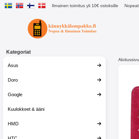
Ilmainen toimitus yli 10€ ostoksille
Nopeat 
Ostoskori laajennettu Tibro billig
Kategoriat
Aloitussivu
Asus
Muutk
Doro
Google
-51%
Kuulokkeet & ääni
HMD
HTC