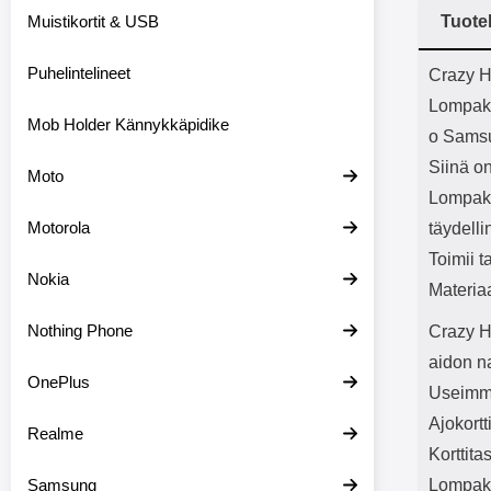
Bluetoot
Muistikortit & USB
Tuote
kapasitee
Tuot
Puhelintelineet
Crazy H
Lompak
Mob Holder Kännykkäpidike
o Sams
Siinä on
Moto
Lompako
Motorola
täydelli
Toimii t
Nokia
Materia
Nothing Phone
Crazy H
aidon n
OnePlus
Useimmil
Ajokortt
Realme
Korttita
Samsung
Lompako