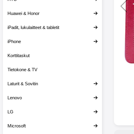
Huawei & Honor
Langat
iPadit, lukulaitteet & tabletit
XO-X33 Bl
iPhone
X33 ov
kuulo
36.9
Mukan
Korttitaskut
kuulokk
menetä 
Tietokone & TV
laturina k
käytössä
koteloon, 
Laturit & Sovitin
kuunne
Molempi
Lenovo
eriksee
varustet
voidaan k
LG
Bluetoot
hyvän
Microsoft
yhteyde
joka kest