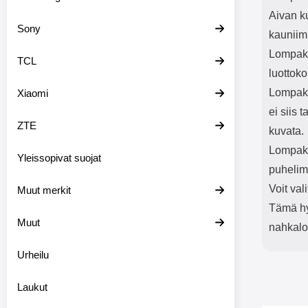
Aivan k
Sony
kauniim
Lompako
TCL
luottoko
Lompako
Xiaomi
ei siis 
ZTE
kuvata.
Lompakk
Yleissopivat suojat
puhelim
Voit val
Muut merkit
Tämä hyv
Muut
nahkal
Urheilu
Laukut