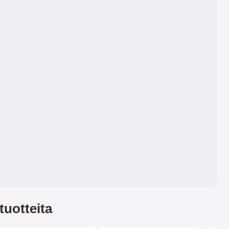
paksummaksi se tulee.
ominaisuuksien ja mukavan
tuntuman.
tuotteita