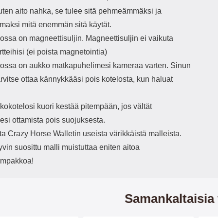
uten aito nahka, se tulee sitä pehmeämmäksi ja
maksi mitä enemmän sitä käytät.
ssa on magneettisuljin. Magneettisuljin ei vaikuta
rtteihisi (ei poista magnetointia)
ssa on aukko matkapuhelimesi kameraa varten. Sinun
tarvitse ottaa kännykkääsi pois kotelosta, kun haluat
okotelosi kuori kestää pitempään, jos vältät
esi ottamista pois suojuksesta.
ita Crazy Horse Walletin useista värikkäistä malleista.
in suosittu malli muistuttaa eniten aitoa
ompakkoa!
Samankaltaisia 