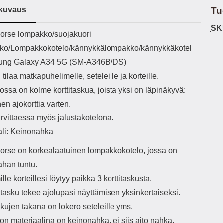
h-versio: 5.3 Akkukotelon
Lightning -johto tulee mukana. Tuote
P
kuvaus
Tu
tti: 200 mha Kuunteluaika:
on CE-merkitty Input: AC100-240V
va
noin 4 tuntia
50/60Hz 0.8A Max Output: USB:
joustaa
SK
ekuvaus
orse lompakko/suojakuori
DC5V/3.0A (15W) 9V/2.0A (18W)
vid
12V/1.5 (18W) Type-C: 5V/3A
käsissä Miellyttävä
ko/Lompakkokotelo/kännykkälompakko/kännykkäkotel
(PD15W) 9V/2.22A (PD20W)
PU-nahkapi
ung Galaxy A34 5G (SM-A346B/DS)
12V/1.67A(PD20W) Total Effekt:
ulk
5V/3A Max Maximum output: 20.W
Mag
 tilaa matkapuhelimelle, seteleille ja korteille.
Max Johdon pituus: 1 metri Väri:
takana Sisäfläpissä n
ssa on kolme korttitaskua, joista yksi on läpinäkyvä:
Valkoinen
etukanteen Veto
nen ajokorttia varten.
arvittaessa myös jalustakotelona.
toimin
ali: Keinonahka
orse on korkealaatuinen lompakkokotelo, jossa on
tarv
ahan tuntu.
tek
kat
le korteillesi löytyy paikka 3 korttitaskusta.
käyttöä. Huom: Veto
itasku tekee ajolupasi näyttämisen yksinkertaiseksi.
on pi
kuit
skujen takana on lokero seteleille yms.
n materiaalina on keinonahka, ei siis aito nahka.