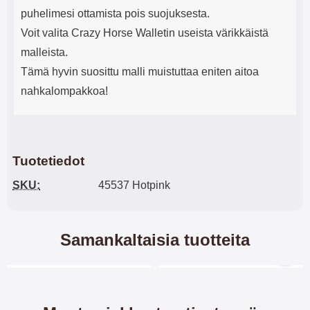
puhelimesi ottamista pois suojuksesta.
Voit valita Crazy Horse Walletin useista värikkäistä
malleista.
Tämä hyvin suosittu malli muistuttaa eniten aitoa
nahkalompakkoa!
Tuotetiedot
SKU:
45537 Hotpink
Samankaltaisia tuotteita
Merkitse blow productListContainer
Merkitse blow productL
2 variantit