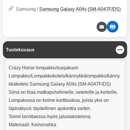
mha Kuunteluaika: noin 4 tuntia
Input: AC100-240V 50/60Hz 0.8A
Max Output: USB: DC5V/3.0A
Samsung /
Samsung Galaxy A04s (SM-A047F/DS)
(15W) 9V/2.0A (18W) 12V/1.5
(18W) Type-C: 5V/3A (PD15W)
9V/2.22A (PD20W)
12V/1.67A(PD20W) Total Effekt:
5V/3A Max Maximum output:
20.W Max Johdon pituus: 1 metri
Väri: Valkoinen
S
Tuotekuvaus
u
l
Tuotekuvaus
j
Crazy Horse lompakko/suojakuori
e
Lompakko/Lompakkokotelo/kännykkälompakko/känny
kkäkotelo Samsung Galaxy A04s (SM-A047F/DS)
Siinä on tilaa matkapuhelimelle, seteleille ja korteille.
Lompakossa on kolme korttitaskua, joista yksi on
läpinäkyvä: täydellinen ajokorttia varten.
Toimii tarvittaessa myös jalustakotelona.
Materiaali: Keinonahka