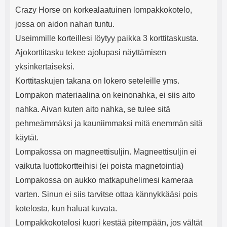
Crazy Horse on korkealaatuinen lompakkokotelo,
jossa on aidon nahan tuntu.
Useimmille korteillesi löytyy paikka 3 korttitaskusta.
Ajokorttitasku tekee ajolupasi näyttämisen
yksinkertaiseksi.
Korttitaskujen takana on lokero seteleille yms.
Lompakon materiaalina on keinonahka, ei siis aito
nahka. Aivan kuten aito nahka, se tulee sitä
pehmeämmäksi ja kauniimmaksi mitä enemmän sitä
käytät.
Lompakossa on magneettisuljin. Magneettisuljin ei
vaikuta luottokortteihisi (ei poista magnetointia)
Lompakossa on aukko matkapuhelimesi kameraa
varten. Sinun ei siis tarvitse ottaa kännykkääsi pois
kotelosta, kun haluat kuvata.
Lompakkokotelosi kuori kestää pitempään, jos vältät