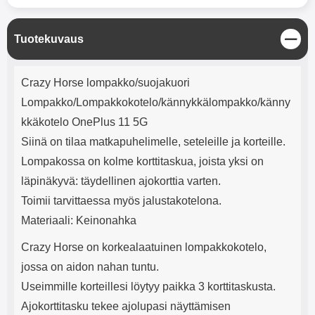
mha Kuunteluaika: noin 4 tuntia
Input: AC100-240V 50/60Hz 0.8A
Max Output: USB: DC5V/3.0A
(15W) 9V/2.0A (18W) 12V/1.5
S
Tuotekuvaus
(18W) Type-C: 5V/3A (PD15W)
u
9V/2.22A (PD20W)
l
Tuotekuvaus
12V/1.67A(PD20W) Total Effekt:
j
Crazy Horse lompakko/suojakuori
5V/3A Max Maximum output:
e
20.W Max Johdon pituus: 1 metri
Lompakko/Lompakkokotelo/kännykkälompakko/känny
Väri: Valkoinen
kkäkotelo OnePlus 11 5G
Siinä on tilaa matkapuhelimelle, seteleille ja korteille.
Lompakossa on kolme korttitaskua, joista yksi on
läpinäkyvä: täydellinen ajokorttia varten.
Toimii tarvittaessa myös jalustakotelona.
Materiaali: Keinonahka
Crazy Horse on korkealaatuinen lompakkokotelo,
jossa on aidon nahan tuntu.
Useimmille korteillesi löytyy paikka 3 korttitaskusta.
Ajokorttitasku tekee ajolupasi näyttämisen