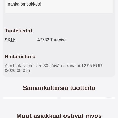
nahkalompakkoa!
Tuotetiedot
SKU:
47732 Turqoise
Hintahistoria
Alin hinta viimeisten 30 päivän aikana on12.95 EUR
(2026-08-09 )
Samankaltaisia tuotteita
Merkitse blow productListContainer
Merkitse blow productL
5 variantit
6 variantit
-28%
Muut asiakkaat ostivat myös