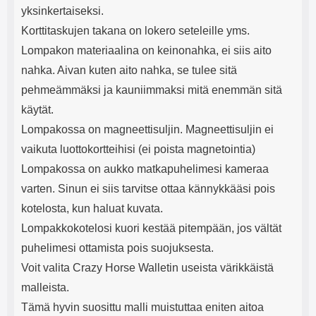
yksinkertaiseksi.
Korttitaskujen takana on lokero seteleille yms.
Lompakon materiaalina on keinonahka, ei siis aito
nahka. Aivan kuten aito nahka, se tulee sitä
pehmeämmäksi ja kauniimmaksi mitä enemmän sitä
käytät.
Lompakossa on magneettisuljin. Magneettisuljin ei
vaikuta luottokortteihisi (ei poista magnetointia)
Lompakossa on aukko matkapuhelimesi kameraa
varten. Sinun ei siis tarvitse ottaa kännykkääsi pois
kotelosta, kun haluat kuvata.
Lompakkokotelosi kuori kestää pitempään, jos vältät
puhelimesi ottamista pois suojuksesta.
Voit valita Crazy Horse Walletin useista värikkäistä
malleista.
Tämä hyvin suosittu malli muistuttaa eniten aitoa