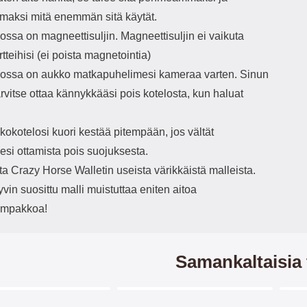
maksi mitä enemmän sitä käytät.
ssa on magneettisuljin. Magneettisuljin ei vaikuta
rtteihisi (ei poista magnetointia)
ssa on aukko matkapuhelimesi kameraa varten. Sinun
tarvitse ottaa kännykkääsi pois kotelosta, kun haluat
okotelosi kuori kestää pitempään, jos vältät
esi ottamista pois suojuksesta.
ita Crazy Horse Walletin useista värikkäistä malleista.
in suosittu malli muistuttaa eniten aitoa
ompakkoa!
Samankaltaisia 
Merkitse blow productListContainer
Merkitse blow productListCo