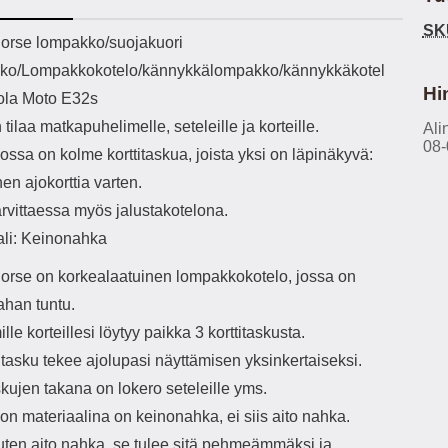
h-versio: 5.3 Akkukotelon
Lightning -johto tulee mukana. Tuote
SK
tti: 200 mha Kuunteluaika:
on CE-merkitty Input: AC100-240V
käy
ekuvaus
orse lompakko/suojakuori
noin 4 tuntia
50/60Hz 0.8A Max Output: USB:
vahi
ko/Lompakkokotelo/kännykkälompakko/kännykkäkotel
DC5V/3.0A (15W) 9V/2.0A (18W)
au
12V/1.5 (18W) Type-C: 5V/3A
il
Hi
ola Moto E32s
(PD15W) 9V/2.22A (PD20W)
sis
 tilaa matkapuhelimelle, seteleille ja korteille.
12V/1.67A(PD20W) Total Effekt:
Ali
paik
08-
5V/3A Max Maximum output: 20.W
kla
ssa on kolme korttitaskua, joista yksi on läpinäkyvä:
Max Johdon pituus: 1 metri Väri:
s
nen ajokorttia varten.
Valkoinen
väreissä Materiaali
Yks
arvittaessa myös jalustakotelona.
Kot
ali: Keinonahka
o
mat
orse on korkealaatuinen lompakkokotelo, jossa on
ko
ahan tuntu.
hei
le korteillesi löytyy paikka 3 korttitaskusta.
k
itasku tekee ajolupasi näyttämisen yksinkertaiseksi.
As
skujen takana on lokero seteleille yms.
lo
n materiaalina on keinonahka, ei siis aito nahka.
ajat
uten aito nahka, se tulee sitä pehmeämmäksi ja