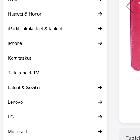
Huawei & Honor
Langat
iPadit, lukulaitteet & tabletit
XO-X33 Bl
iPhone
X33 ov
kuulo
36.9
Mukan
Korttitaskut
kuulokk
menetä 
Tietokone & TV
laturina k
käytössä
koteloon, 
Laturit & Sovitin
kuunne
Molempi
Lenovo
eriksee
varustet
voidaan k
LG
Bluetoot
hyvän
Microsoft
yhteyde
Tuote
joka kest