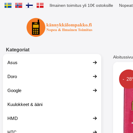
Ilmainen toimitus yli 10€ ostoksille
Nopeat 
Ostoskori laajennettu Tibro billig
Kategoriat
Aloitussivu
Asus
Muutk
Doro
Hinta
- 2
Google
-51%
Kuulokkeet & ääni
HMD
HTC