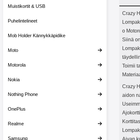
Bluetoot
Muistikortit & USB
kapasitee
Tuot
Crazy H
Puhelintelineet
Lompak
o Motor
Mob Holder Kännykkäpidike
Siinä on
Lompako
Moto
täydelli
Motorola
Toimii t
Materia
Nokia
Crazy H
Nothing Phone
aidon n
Useimmil
OnePlus
Ajokortt
Korttita
Realme
Lompako
Samsung
Aivan k