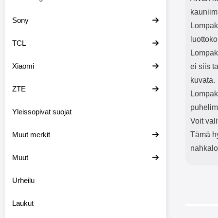
kauniim
Sony
Lompako
luottoko
TCL
Lompako
Xiaomi
ei siis 
kuvata.
ZTE
Lompakk
puhelim
Yleissopivat suojat
Voit val
Muut merkit
Tämä hyv
nahkal
Muut
Urheilu
Laukut