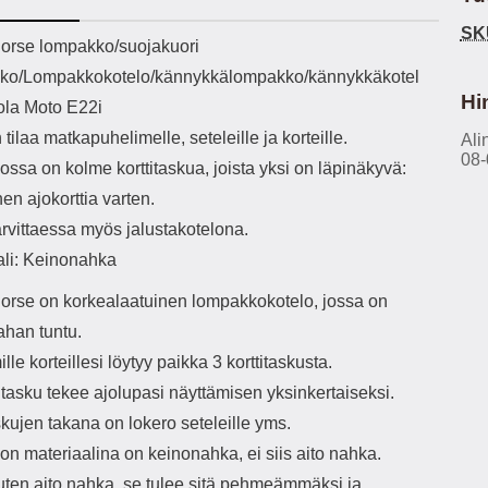
h-versio: 5.3 Akkukotelon
Lightning -johto tulee mukana. Tuote
u
SK
tti: 200 mha Kuunteluaika:
on CE-merkitty Input: AC100-240V
m
ekuvaus
orse lompakko/suojakuori
noin 4 tuntia
50/60Hz 0.8A Max Output: USB:
Ko
ko/Lompakkokotelo/kännykkälompakko/kännykkäkotel
DC5V/3.0A (15W) 9V/2.0A (18W)
Kote
12V/1.5 (18W) Type-C: 5V/3A
ti
Hi
ola Moto E22i
(PD15W) 9V/2.22A (PD20W)
aukk
 tilaa matkapuhelimelle, seteleille ja korteille.
12V/1.67A(PD20W) Total Effekt:
Ali
tarv
08-
5V/3A Max Maximum output: 20.W
v
ssa on kolme korttitaskua, joista yksi on läpinäkyvä:
Max Johdon pituus: 1 metri Väri:
lisäl
nen ajokorttia varten.
Valkoinen
etu-
task
arvittaessa myös jalustakotelona.
ta
ali: Keinonahka
vetok
täm
orse on korkealaatuinen lompakkokotelo, jossa on
Ja m
sitä 
ahan tuntu.
on
le korteillesi löytyy paikka 3 korttitaskusta.
kiin
itasku tekee ajolupasi näyttämisen yksinkertaiseksi.
skujen takana on lokero seteleille yms.
n materiaalina on keinonahka, ei siis aito nahka.
uten aito nahka, se tulee sitä pehmeämmäksi ja