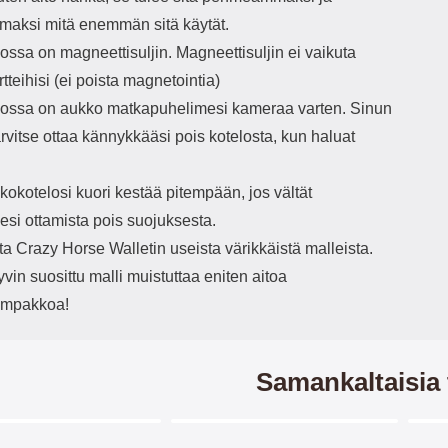
maksi mitä enemmän sitä käytät.
ssa on magneettisuljin. Magneettisuljin ei vaikuta
rtteihisi (ei poista magnetointia)
ssa on aukko matkapuhelimesi kameraa varten. Sinun
tarvitse ottaa kännykkääsi pois kotelosta, kun haluat
okotelosi kuori kestää pitempään, jos vältät
esi ottamista pois suojuksesta.
ita Crazy Horse Walletin useista värikkäistä malleista.
in suosittu malli muistuttaa eniten aitoa
ompakkoa!
Samankaltaisia 
Merkitse blow productListContainer
Merkitse blow productListCo