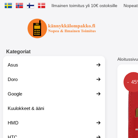
Ilmainen toimitus yli 10€ ostoksille
Nopeat 
Ostoskori laajennettu Tibro billig
Kategoriat
Aloitussivu
Asus
Muutk
Doro
Hinta
- 4
Google
-51%
Kuulokkeet & ääni
HMD
HTC