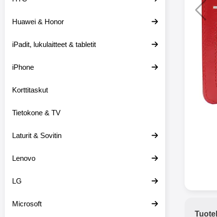
Huawei & Honor
Langat
iPadit, lukulaitteet & tabletit
XO-X33 Bl
iPhone
X33 ov
kuulo
36.9
Mukan
Korttitaskut
kuulokk
menetä 
Tietokone & TV
laturina k
käytössä
koteloon, 
Laturit & Sovitin
kuunne
Molempi
Lenovo
eriksee
varustet
voidaan k
LG
Bluetoot
hyvän
Microsoft
yhteyde
Tuote
joka kest