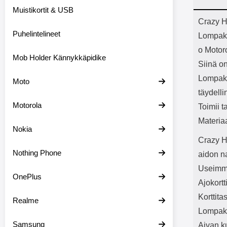
Bluetoot
Muistikortit & USB
kapasitee
Tuot
Crazy H
Puhelintelineet
Lompak
o Motor
Mob Holder Kännykkäpidike
Siinä on
Lompako
Moto
täydelli
Motorola
Toimii t
Materia
Nokia
Crazy H
Nothing Phone
aidon n
Useimmil
OnePlus
Ajokortt
Korttita
Realme
Lompako
Samsung
Aivan k