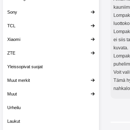
kauniim
Sony
Lompako
luottoko
TCL
Lompako
Xiaomi
ei siis 
kuvata.
ZTE
Lompakk
puhelim
Yleissopivat suojat
Voit val
Muut merkit
Tämä hyv
nahkal
Muut
Urheilu
Laukut