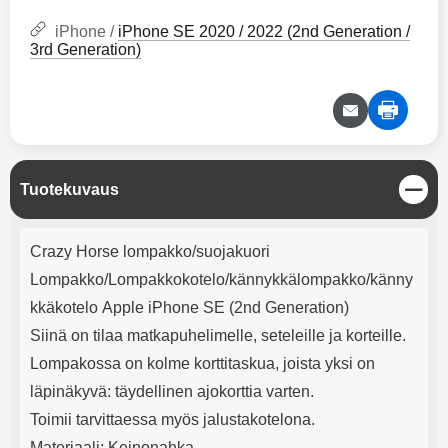
mha Kuunteluaika: noin 4 tuntia
Input: AC100-240V 50/60Hz 0.8A
Max Output: USB: DC5V/3.0A
iPhone /
iPhone SE 2020 / 2022 (2nd Generation /
(15W) 9V/2.0A (18W) 12V/1.5
3rd Generation)
(18W) Type-C: 5V/3A (PD15W)
9V/2.22A (PD20W)
12V/1.67A(PD20W) Total Effekt:
5V/3A Max Maximum output:
20.W Max Johdon pituus: 1 metri
Väri: Valkoinen
S
Tuotekuvaus
u
l
Tuotekuvaus
j
Crazy Horse lompakko/suojakuori
e
Lompakko/Lompakkokotelo/kännykkälompakko/känny
kkäkotelo Apple iPhone SE (2nd Generation)
Siinä on tilaa matkapuhelimelle, seteleille ja korteille.
Lompakossa on kolme korttitaskua, joista yksi on
läpinäkyvä: täydellinen ajokorttia varten.
Toimii tarvittaessa myös jalustakotelona.
Materiaali: Keinonahka