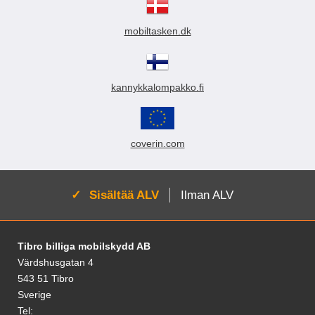
mobiltasken.dk
kannykkalompakko.fi
coverin.com
Aktivoi:
Sisältää ALV
Ilman ALV
Alatunnisteen sisältö Sekalaista tietoa ja l
Tibro billiga mobilskydd AB
Värdshusgatan 4
543 51 Tibro
Sverige
Tel: