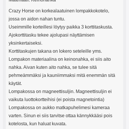
Crazy Horse on korkealaatuinen lompakkokotelo,
jossa on aidon nahan tuntu.
Useimmille korteillesi löytyy paikka 3 korttitaskusta.
Ajokorttitasku tekee ajolupasi näyttämisen
yksinkertaiseksi.
Korttitaskujen takana on lokero seteleille yms.
Lompakon materiaalina on keinonahka, ei siis aito
nahka. Aivan kuten aito nahka, se tulee sitä
pehmeämmäksi ja kauniimmaksi mitä enemmän sitä
käytät.
Lompakossa on magneettisuljin. Magneettisuljin ei
vaikuta luottokortteihisi (ei poista magnetointia)
Lompakossa on aukko matkapuhelimesi kameraa
varten. Sinun ei siis tarvitse ottaa kännykkääsi pois
kotelosta, kun haluat kuvata.