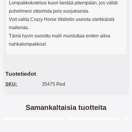
Lompakkokotelosi kuori kestää pitempään, jos vältät
puhelimesi ottamista pois suojuksesta.
Voit valita Crazy Horse Walletin useista värikkäistä
malleista.
Tämä hyvin suosittu malli muistuttaa eniten aitoa
nahkalompakkoa!
Tuotetiedot
SKU:
35475 Red
Samankaltaisia tuotteita
Merkitse blow productListContainer
Merkitse blow productL