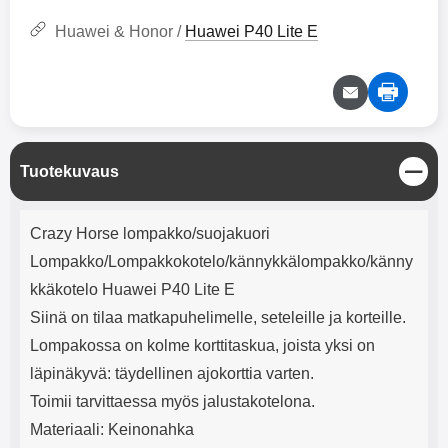
mha Kuunteluaika: noin 4 tuntia
Input: AC100-240V 50/60Hz 0.8A
Max Output: USB: DC5V/3.0A
Huawei & Honor /
Huawei P40 Lite E
(15W) 9V/2.0A (18W) 12V/1.5
(18W) Type-C: 5V/3A (PD15W)
9V/2.22A (PD20W)
12V/1.67A(PD20W) Total Effekt:
5V/3A Max Maximum output:
20.W Max Johdon pituus: 1 metri
Väri: Valkoinen
S
Tuotekuvaus
u
l
Tuotekuvaus
j
Crazy Horse lompakko/suojakuori
e
Lompakko/Lompakkokotelo/kännykkälompakko/känny
kkäkotelo Huawei P40 Lite E
Siinä on tilaa matkapuhelimelle, seteleille ja korteille.
Lompakossa on kolme korttitaskua, joista yksi on
läpinäkyvä: täydellinen ajokorttia varten.
Toimii tarvittaessa myös jalustakotelona.
Materiaali: Keinonahka