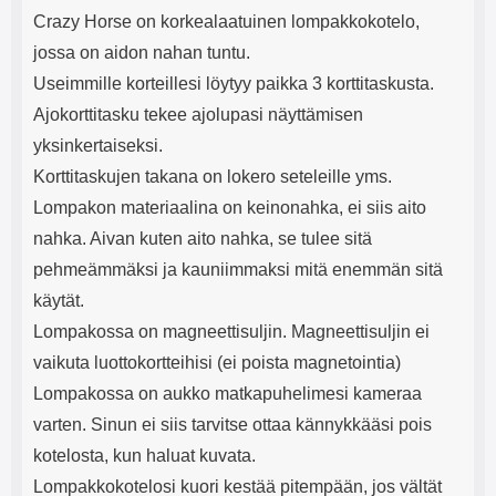
Crazy Horse on korkealaatuinen lompakkokotelo,
jossa on aidon nahan tuntu.
Useimmille korteillesi löytyy paikka 3 korttitaskusta.
Ajokorttitasku tekee ajolupasi näyttämisen
yksinkertaiseksi.
Korttitaskujen takana on lokero seteleille yms.
Lompakon materiaalina on keinonahka, ei siis aito
nahka. Aivan kuten aito nahka, se tulee sitä
pehmeämmäksi ja kauniimmaksi mitä enemmän sitä
käytät.
Lompakossa on magneettisuljin. Magneettisuljin ei
vaikuta luottokortteihisi (ei poista magnetointia)
Lompakossa on aukko matkapuhelimesi kameraa
varten. Sinun ei siis tarvitse ottaa kännykkääsi pois
kotelosta, kun haluat kuvata.
Lompakkokotelosi kuori kestää pitempään, jos vältät