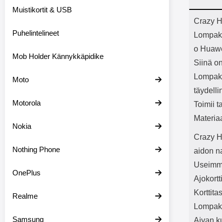
Bluetoot
Muistikortit & USB
kapasitee
Tuot
Crazy H
Puhelintelineet
Lompak
o Huaw
Mob Holder Kännykkäpidike
Siinä on
Lompako
Moto
täydelli
Motorola
Toimii t
Materia
Nokia
Crazy H
Nothing Phone
aidon n
Useimmil
OnePlus
Ajokortt
Korttita
Realme
Lompako
Samsung
Aivan k