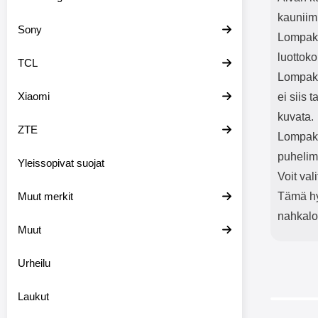
kauniim
Sony
Lompako
luottoko
TCL
Lompako
Xiaomi
ei siis 
kuvata.
ZTE
Lompakk
puhelim
Yleissopivat suojat
Voit val
Muut merkit
Tämä hyv
nahkal
Muut
Urheilu
Laukut