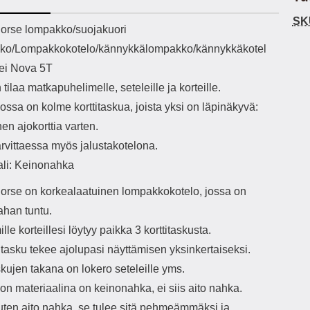
h-versio: 5.3 Akkukotelon
Lightning -johto tulee mukana. Tuote
SK
tti: 200 mha Kuunteluaika:
on CE-merkitty Input: AC100-240V
käy
ekuvaus
orse lompakko/suojakuori
noin 4 tuntia
50/60Hz 0.8A Max Output: USB:
vahi
ko/Lompakkokotelo/kännykkälompakko/kännykkäkotel
DC5V/3.0A (15W) 9V/2.0A (18W)
au
12V/1.5 (18W) Type-C: 5V/3A
il
ei Nova 5T
(PD15W) 9V/2.22A (PD20W)
sis
 tilaa matkapuhelimelle, seteleille ja korteille.
12V/1.67A(PD20W) Total Effekt:
paik
5V/3A Max Maximum output: 20.W
kla
ssa on kolme korttitaskua, joista yksi on läpinäkyvä:
Max Johdon pituus: 1 metri Väri:
s
nen ajokorttia varten.
Valkoinen
väreissä Materiaali
Yks
arvittaessa myös jalustakotelona.
Kot
ali: Keinonahka
o
mat
orse on korkealaatuinen lompakkokotelo, jossa on
ko
ahan tuntu.
hei
le korteillesi löytyy paikka 3 korttitaskusta.
k
itasku tekee ajolupasi näyttämisen yksinkertaiseksi.
As
skujen takana on lokero seteleille yms.
lo
n materiaalina on keinonahka, ei siis aito nahka.
ajat
uten aito nahka, se tulee sitä pehmeämmäksi ja