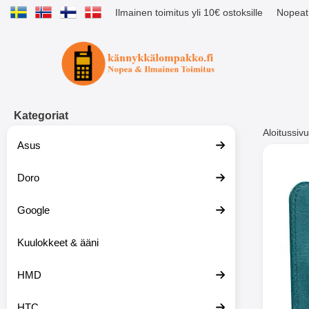
Ilmainen toimitus yli 10€ ostoksille
Nopeat 
Ostoskori laajennettu Tibro billig
Kategoriat
Aloitussivu
Asus
Muutk
Doro
Google
-51%
Kuulokkeet & ääni
HMD
HTC