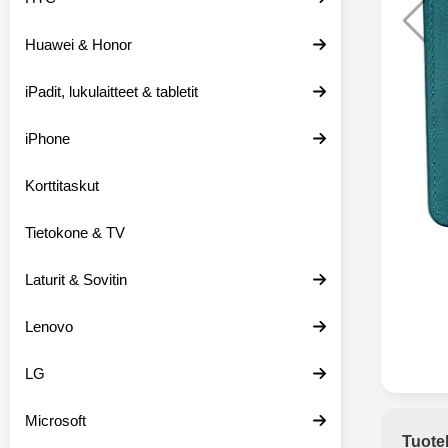
Huawei & Honor
Langat
iPadit, lukulaitteet & tabletit
XO-X33 Bl
iPhone
X33 ov
kuulo
36.9
Mukan
Korttitaskut
kuulokk
menetä 
Tietokone & TV
laturina k
käytössä
koteloon, 
Laturit & Sovitin
kuunne
Molempi
Lenovo
eriksee
varustet
voidaan k
LG
Bluetoot
hyvän
Microsoft
yhteyde
Tuote
joka kest