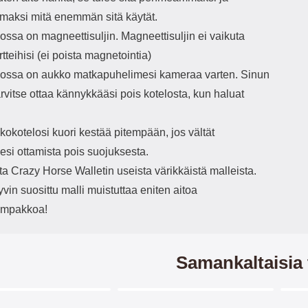
maksi mitä enemmän sitä käytät.
ssa on magneettisuljin. Magneettisuljin ei vaikuta
rtteihisi (ei poista magnetointia)
ssa on aukko matkapuhelimesi kameraa varten. Sinun
tarvitse ottaa kännykkääsi pois kotelosta, kun haluat
okotelosi kuori kestää pitempään, jos vältät
esi ottamista pois suojuksesta.
ita Crazy Horse Walletin useista värikkäistä malleista.
in suosittu malli muistuttaa eniten aitoa
ompakkoa!
Samankaltaisia 
Merkitse blow productListContainer
Merkitse blow productListCo