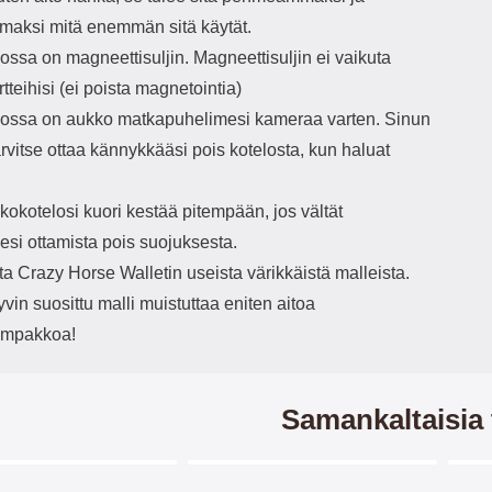
maksi mitä enemmän sitä käytät.
ssa on magneettisuljin. Magneettisuljin ei vaikuta
rtteihisi (ei poista magnetointia)
ssa on aukko matkapuhelimesi kameraa varten. Sinun
tarvitse ottaa kännykkääsi pois kotelosta, kun haluat
okotelosi kuori kestää pitempään, jos vältät
esi ottamista pois suojuksesta.
ita Crazy Horse Walletin useista värikkäistä malleista.
in suosittu malli muistuttaa eniten aitoa
ompakkoa!
Samankaltaisia 
Merkitse blow productListContainer
Merkitse blow productListCo