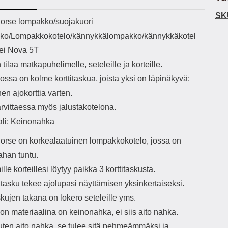
h-versio: 5.3 Akkukotelon
Lightning -johto tulee mukana. Tuote
SK
tti: 200 mha Kuunteluaika:
on CE-merkitty Input: AC100-240V
käy
ekuvaus
orse lompakko/suojakuori
noin 4 tuntia
50/60Hz 0.8A Max Output: USB:
vahi
ko/Lompakkokotelo/kännykkälompakko/kännykkäkotel
DC5V/3.0A (15W) 9V/2.0A (18W)
au
12V/1.5 (18W) Type-C: 5V/3A
il
ei Nova 5T
(PD15W) 9V/2.22A (PD20W)
sis
 tilaa matkapuhelimelle, seteleille ja korteille.
12V/1.67A(PD20W) Total Effekt:
paik
5V/3A Max Maximum output: 20.W
kla
ssa on kolme korttitaskua, joista yksi on läpinäkyvä:
Max Johdon pituus: 1 metri Väri:
s
nen ajokorttia varten.
Valkoinen
väreissä Materiaali
Yks
arvittaessa myös jalustakotelona.
Kot
ali: Keinonahka
o
mat
orse on korkealaatuinen lompakkokotelo, jossa on
ko
ahan tuntu.
hei
le korteillesi löytyy paikka 3 korttitaskusta.
k
itasku tekee ajolupasi näyttämisen yksinkertaiseksi.
As
skujen takana on lokero seteleille yms.
lo
n materiaalina on keinonahka, ei siis aito nahka.
ajat
uten aito nahka, se tulee sitä pehmeämmäksi ja