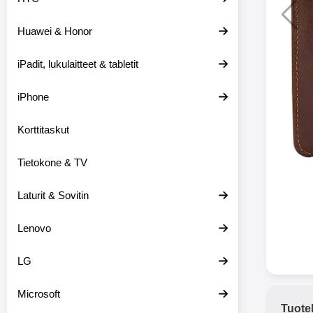
Huawei & Honor
Langat
iPadit, lukulaitteet & tabletit
XO-X33 Bl
iPhone
X33 ov
kuulo
36.9
Mukan
Korttitaskut
kuulokk
menetä 
Tietokone & TV
laturina k
käytössä
koteloon, 
Laturit & Sovitin
kuunne
Molempi
Lenovo
eriksee
varustet
voidaan k
LG
Bluetoot
hyvän
Microsoft
yhteyde
Tuote
joka kest