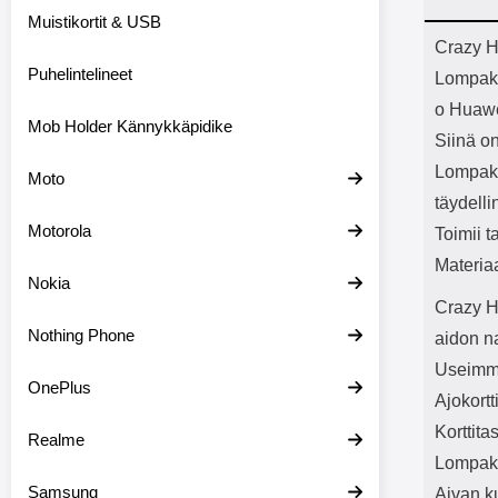
Bluetoot
Muistikortit & USB
kapasitee
Tuot
Crazy H
Puhelintelineet
Lompak
o Huaw
Mob Holder Kännykkäpidike
Siinä on
Lompako
Moto
täydelli
Motorola
Toimii t
Materia
Nokia
Crazy H
Nothing Phone
aidon n
Useimmil
OnePlus
Ajokortt
Korttita
Realme
Lompako
Samsung
Aivan k