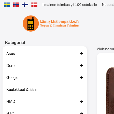
Ilmainen toimitus yli 10€ ostoksille
Nopeat 
Ostoskori laajennettu Tibro billig
Kategoriat
Aloitussivu
Asus
Muutk
Doro
Google
-51%
Kuulokkeet & ääni
HMD
HTC