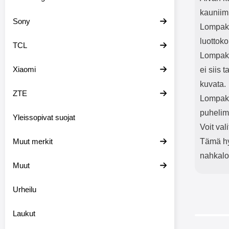
kauniim
Sony
Lompako
luottoko
TCL
Lompako
Xiaomi
ei siis 
kuvata.
ZTE
Lompakk
puhelim
Yleissopivat suojat
Voit val
Muut merkit
Tämä hyv
nahkal
Muut
Urheilu
Laukut