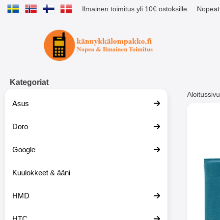
Ilmainen toimitus yli 10€ ostoksille
Nopeat 
Ostoskori laajennettu Tibro billig
Kategoriat
Aloitussivu
Asus
Muutk
Doro
Google
-51%
Kuulokkeet & ääni
HMD
HTC