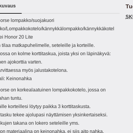
h-versio: 5.3 Akkukotelon
Lightning -johto tulee mukana. Tuote
u
kuvaus
Tu
tti: 200 mha Kuunteluaika:
on CE-merkitty Input: AC100-240V
m
noin 4 tuntia
50/60Hz 0.8A Max Output: USB:
Ko
SK
ekuvaus
orse lompakko/suojakuori
DC5V/3.0A (15W) 9V/2.0A (18W)
Kote
12V/1.5 (18W) Type-C: 5V/3A
ti
ko/Lompakkokotelo/kännykkälompakko/kännykkäkotel
(PD15W) 9V/2.22A (PD20W)
aukk
i Honor 20 Lite
12V/1.67A(PD20W) Total Effekt:
tarv
5V/3A Max Maximum output: 20.W
v
 tilaa matkapuhelimelle, seteleille ja korteille.
Max Johdon pituus: 1 metri Väri:
lisäl
ssa on kolme korttitaskua, joista yksi on läpinäkyvä:
Valkoinen
etu-
task
nen ajokorttia varten.
ta
arvittaessa myös jalustakotelona.
vetok
täm
ali: Keinonahka
Ja m
sitä 
orse on korkealaatuinen lompakkokotelo, jossa on
on
ahan tuntu.
kiin
le korteillesi löytyy paikka 3 korttitaskusta.
itasku tekee ajolupasi näyttämisen yksinkertaiseksi.
skujen takana on lokero seteleille yms.
n materiaalina on keinonahka, ei siis aito nahka.