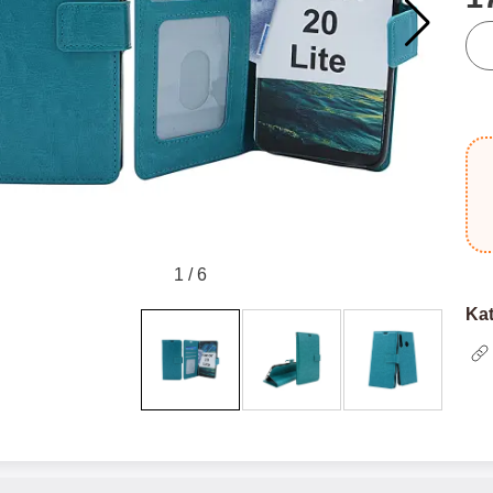
mää
tomat XO-kuulokkeet
Hoco N61 Dual Seinälaturi
XL
pu
uetooth-kuulokkeet. XO-
Hoco N61 Dual Pikalaturi Pikalaturi,
XL
at joustavat langattomat
jossa on USB- & USB Type-C -
kkeet pienessä koossa.
ulostulo. Laturi, jota voit käyttää
Luksu
17.95 EUR
19.95 EUR
5 EUR
a tuleva kotelo suojaa
useisiin eri laitteisiin. Laturissa on
eitasi ja varmistaa, ettet
niin USB Type-C -liitin kuin tavallinen
Valitse
Osta
niitä. Kotelo toimii myös
USB- liitinkin. Jos sinulla on iPhone,
suosi
uulokkeille, kun ne eivät ole
voit siis käyttää vanhaa iPhone-
kolm
1
/
6
. Kun kuulokkeet asetetaan
johtoasi (jossa on USB toisessa
lok
ne latautuvat, jotta voit aina
päässä ja Lightning toisessa) tai
kuit
Kat
lla suosikkimusiikkiasi.
uutta, jos sinulla on johto, jossa on
TPU-
a kuulokkeita voi käyttää
USB Type-C toisessa päässä ja
keh
n tai yhdessä. Ne on myös
Lightning toisessa. Tietenkin voit
L
tu mikrofonilla, joten niitä
käyttää laturia myös muihin
toim
äyttää handsfree-laitteena.
kännyköihin, minkä lisäksi voit jopa
k
h-versio 5.3 tarjoaa myös
ladata tablettisi tällä laturilla. Mukana
ka
 äänenlaadun ja vakaan
tuleva johto on USB Type-C to
Sta
n. Kuulokkeissa on akku,
Lightning, mutta voit käyttää mitä
mel
ää neljä tuntia soittoaikaa.
johtoa haluat. USB Type-C to
y