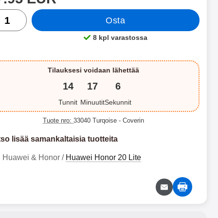
rä
Osta
 Standcase Luksuskotelo
Samsung Galaxy A57 5G XL
8 kpl varastossa
Saatavuus:
helimeen OnePlus Nord 3
Ylellinen Puhelinkotelo
5G
 Standcase Luxwallet OnePlus
XL Ylellinen Puhelinkotelo –
Nord 3 5G XL Standcase
Samsung Galaxy A57 5G (SM-
Tilauksesi voidaan lähettää
skotelo, jossa on 9 korttitaskua,
A576B/DS)-mallille Tilava, tyylikäs ja
26.95 EUR
24.95 EUR
14
17
5
joista yksi on läpinäkyvä ja
käytännöllinen – kaikki tarpeellinen
ihanteellinen ajokortillesi tai
samassa kotelossa Tämä ylellinen
Valitse
Valitse
Tunnit
Minuutit
Sekunnit
kkiluottokortillesi. Ensimmäisten
puhelinkotelo yhdistää tyylin ja
en korttitaskun takana on lisäksi
toiminnallisuuden yhteen ratkaisuun.
Tuote nro:
33040 Turqoise
- Coverin
ero, jossa voit pitää seteleitä tai
Kotelossa on peräti 9 korttipaikkaa,
teja. Kännykkälompakon kuori on
jalustatoiminto sekä pieni
so lisää samankaltaisia tuotteita
materiaalia, se on siis pehmeä
vetoketjutasku, joten se sopii
ys kännykällesi. XL Standcase
täydellisesti sinulle, joka haluat
Huawei & Honor /
Huawei Honor 20 Lite
uksuskotelossa on standcase-
kuljettaa puhelimen ja tärkeimmät
into, joten voit asettaa kännykän
tavarat yhdessä. Ominaisuudet: 9
altevaan asentoon, kun haluat
korttipaikkaa – yksi läpinäkyvä, sopii
tsoa elokuvia kännykästä. XL
esim. henkilökortille tai ajokortille
ndcase Luksuskotelon pinta on
Sisäfläpissä 6 korttipaikkaa sekä
ko pehmeä ja se tuntuu erittäin
pieni vetoketjullinen tasku kolikoille
lelliseltä kädessä. Lompakon
Setelitasku etukorttipaikkojen takana