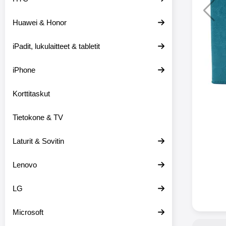
Huawei & Honor
Langat
iPadit, lukulaitteet & tabletit
XO-X33 Bl
iPhone
X33 ov
kuulo
36.9
Mukan
Korttitaskut
kuulokk
menetä 
Tietokone & TV
laturina k
käytössä
koteloon, 
Laturit & Sovitin
kuunne
Molempi
Lenovo
eriksee
varustet
voidaan k
LG
Bluetoot
hyvän
Microsoft
yhteyde
joka kest