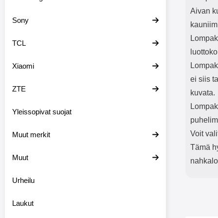
Aivan k
Sony
kauniim
Lompako
TCL
luottoko
Lompako
Xiaomi
ei siis 
ZTE
kuvata.
Lompakk
Yleissopivat suojat
puhelim
Voit val
Muut merkit
Tämä hyv
Muut
nahkal
Urheilu
Laukut