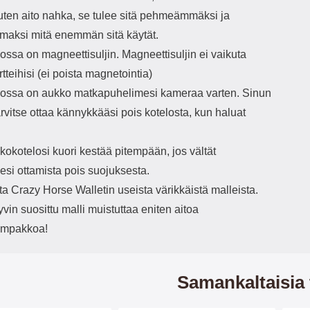
uten aito nahka, se tulee sitä pehmeämmäksi ja
maksi mitä enemmän sitä käytät.
ssa on magneettisuljin. Magneettisuljin ei vaikuta
rtteihisi (ei poista magnetointia)
ssa on aukko matkapuhelimesi kameraa varten. Sinun
tarvitse ottaa kännykkääsi pois kotelosta, kun haluat
okotelosi kuori kestää pitempään, jos vältät
esi ottamista pois suojuksesta.
ita Crazy Horse Walletin useista värikkäistä malleista.
in suosittu malli muistuttaa eniten aitoa
ompakkoa!
Samankaltaisia 