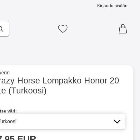
Kirjaudu sisään
Suosikkini
×
e tuotemerkkisivulle
erin
te (Turkoosi) suosikiksi
razy Horse Lompakko Honor 20
te (Turkoosi)
ntainer
Merkitse blow productListContainer
Merkitse blow productLi
5 variantit
5 variantit
a tämä tuote, Crazy Horse Lompakko Honor 20 Lite
tse väri:
inta
7.95 EUR