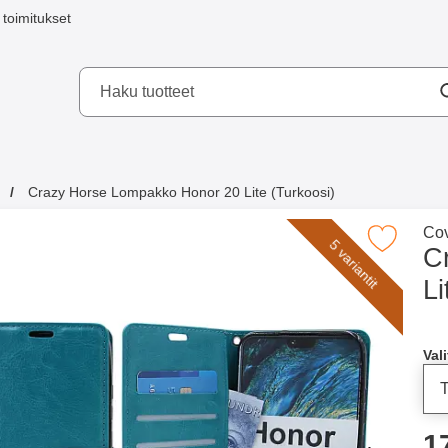
toimitukset
a mobilskydd AB
Crazy Horse Lompakko Honor 20 Lite (Turkoosi)
in ostivat
Men
Cov
Merkitse crazy Horse Lompakko Honor 20 Li
5 variantit
C
Li
Merkitse blow productListContainer
Merkitse blow productListCo
2 variantit
Ost
Vali
h
1