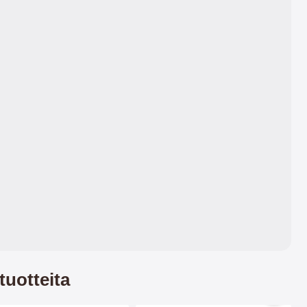
paksummaksi se tulee.
tuotteita