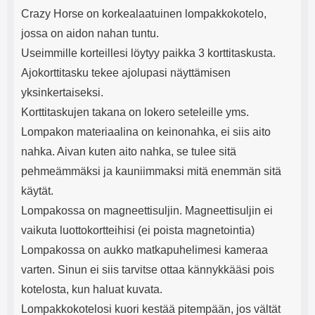
Crazy Horse on korkealaatuinen lompakkokotelo,
jossa on aidon nahan tuntu.
Useimmille korteillesi löytyy paikka 3 korttitaskusta.
Ajokorttitasku tekee ajolupasi näyttämisen
yksinkertaiseksi.
Korttitaskujen takana on lokero seteleille yms.
Lompakon materiaalina on keinonahka, ei siis aito
nahka. Aivan kuten aito nahka, se tulee sitä
pehmeämmäksi ja kauniimmaksi mitä enemmän sitä
käytät.
Lompakossa on magneettisuljin. Magneettisuljin ei
vaikuta luottokortteihisi (ei poista magnetointia)
Lompakossa on aukko matkapuhelimesi kameraa
varten. Sinun ei siis tarvitse ottaa kännykkääsi pois
kotelosta, kun haluat kuvata.
Lompakkokotelosi kuori kestää pitempään, jos vältät