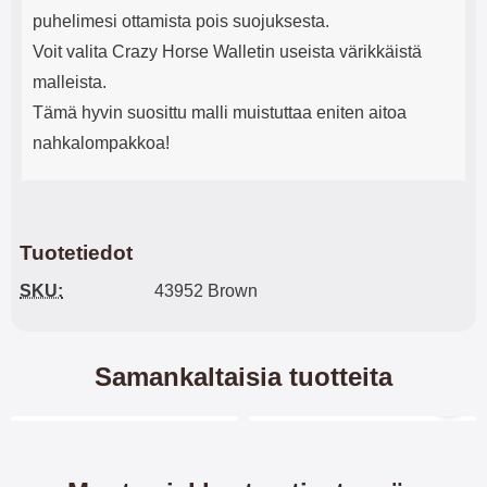
puhelimesi ottamista pois suojuksesta.
Voit valita Crazy Horse Walletin useista värikkäistä
malleista.
Tämä hyvin suosittu malli muistuttaa eniten aitoa
nahkalompakkoa!
Tuotetiedot
SKU:
43952 Brown
Samankaltaisia tuotteita
Merkitse blow productListContainer
Merkitse blow productL
5 variantit
6 variantit