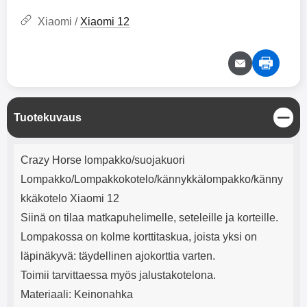
mha Kuunteluaika: noin 4 tuntia
Input: AC100-240V 50/60Hz 0.8A
Max Output: USB: DC5V/3.0A
Xiaomi /
Xiaomi 12
(15W) 9V/2.0A (18W) 12V/1.5
(18W) Type-C: 5V/3A (PD15W)
9V/2.22A (PD20W)
12V/1.67A(PD20W) Total Effekt:
5V/3A Max Maximum output:
20.W Max Johdon pituus: 1 metri
Väri: Valkoinen
S
Tuotekuvaus
u
l
Tuotekuvaus
j
Crazy Horse lompakko/suojakuori
e
Lompakko/Lompakkokotelo/kännykkälompakko/känny
kkäkotelo Xiaomi 12
Siinä on tilaa matkapuhelimelle, seteleille ja korteille.
Lompakossa on kolme korttitaskua, joista yksi on
läpinäkyvä: täydellinen ajokorttia varten.
Toimii tarvittaessa myös jalustakotelona.
Materiaali: Keinonahka