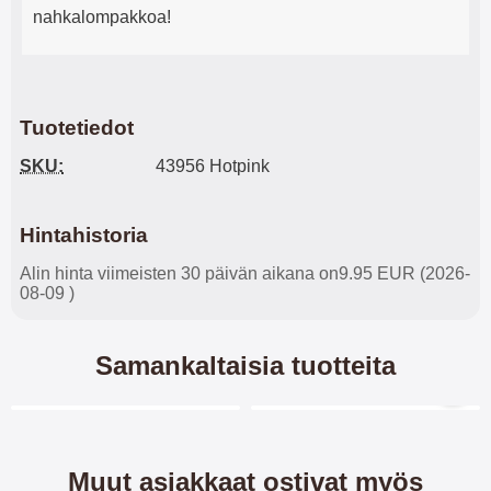
nahkalompakkoa!
Tuotetiedot
SKU:
43956 Hotpink
Hintahistoria
Alin hinta viimeisten 30 päivän aikana on9.95 EUR (2026-
08-09 )
Samankaltaisia tuotteita
Merkitse blow productListContainer
Merkitse blow productL
5 variantit
6 variantit
Muut asiakkaat ostivat myös