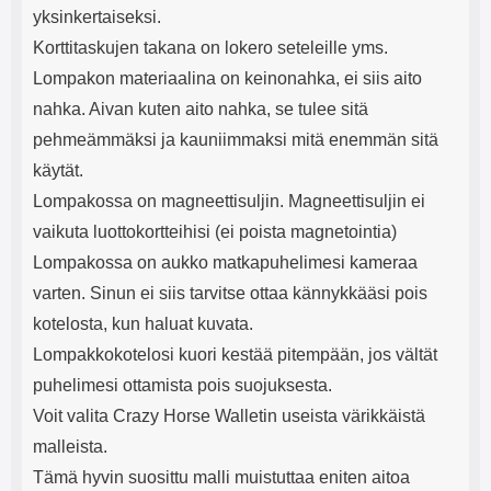
yksinkertaiseksi.
Korttitaskujen takana on lokero seteleille yms.
Lompakon materiaalina on keinonahka, ei siis aito
nahka. Aivan kuten aito nahka, se tulee sitä
pehmeämmäksi ja kauniimmaksi mitä enemmän sitä
käytät.
Lompakossa on magneettisuljin. Magneettisuljin ei
vaikuta luottokortteihisi (ei poista magnetointia)
Lompakossa on aukko matkapuhelimesi kameraa
varten. Sinun ei siis tarvitse ottaa kännykkääsi pois
kotelosta, kun haluat kuvata.
Lompakkokotelosi kuori kestää pitempään, jos vältät
puhelimesi ottamista pois suojuksesta.
Voit valita Crazy Horse Walletin useista värikkäistä
malleista.
Tämä hyvin suosittu malli muistuttaa eniten aitoa