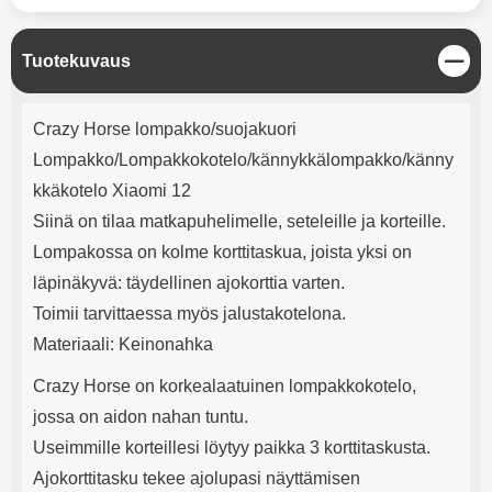
mha Kuunteluaika: noin 4 tuntia
Input: AC100-240V 50/60Hz 0.8A
Max Output: USB: DC5V/3.0A
(15W) 9V/2.0A (18W) 12V/1.5
S
Tuotekuvaus
(18W) Type-C: 5V/3A (PD15W)
u
9V/2.22A (PD20W)
l
Tuotekuvaus
12V/1.67A(PD20W) Total Effekt:
j
Crazy Horse lompakko/suojakuori
5V/3A Max Maximum output:
e
20.W Max Johdon pituus: 1 metri
Lompakko/Lompakkokotelo/kännykkälompakko/känny
Väri: Valkoinen
kkäkotelo Xiaomi 12
Siinä on tilaa matkapuhelimelle, seteleille ja korteille.
Lompakossa on kolme korttitaskua, joista yksi on
läpinäkyvä: täydellinen ajokorttia varten.
Toimii tarvittaessa myös jalustakotelona.
Materiaali: Keinonahka
Crazy Horse on korkealaatuinen lompakkokotelo,
jossa on aidon nahan tuntu.
Useimmille korteillesi löytyy paikka 3 korttitaskusta.
Ajokorttitasku tekee ajolupasi näyttämisen