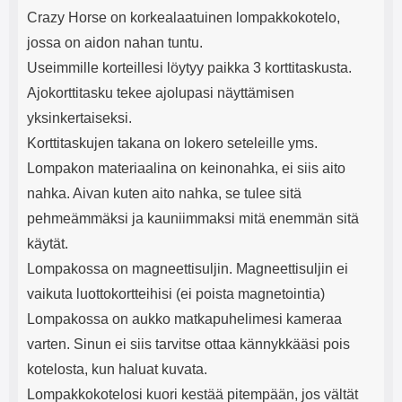
Crazy Horse on korkealaatuinen lompakkokotelo,
jossa on aidon nahan tuntu.
Useimmille korteillesi löytyy paikka 3 korttitaskusta.
Ajokorttitasku tekee ajolupasi näyttämisen
yksinkertaiseksi.
Korttitaskujen takana on lokero seteleille yms.
Lompakon materiaalina on keinonahka, ei siis aito
nahka. Aivan kuten aito nahka, se tulee sitä
pehmeämmäksi ja kauniimmaksi mitä enemmän sitä
käytät.
Lompakossa on magneettisuljin. Magneettisuljin ei
vaikuta luottokortteihisi (ei poista magnetointia)
Lompakossa on aukko matkapuhelimesi kameraa
varten. Sinun ei siis tarvitse ottaa kännykkääsi pois
kotelosta, kun haluat kuvata.
Lompakkokotelosi kuori kestää pitempään, jos vältät