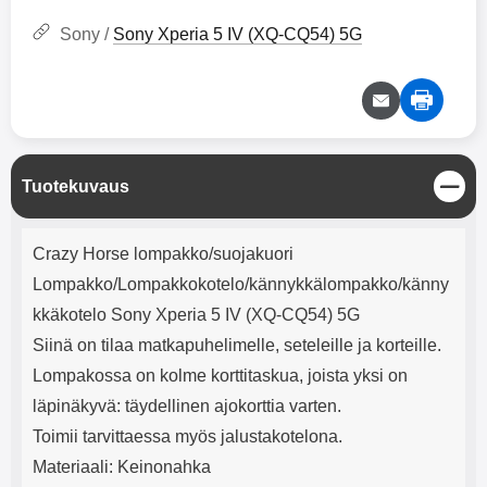
mha Kuunteluaika: noin 4 tuntia
Input: AC100-240V 50/60Hz 0.8A
Max Output: USB: DC5V/3.0A
Sony /
Sony Xperia 5 IV (XQ-CQ54) 5G
(15W) 9V/2.0A (18W) 12V/1.5
(18W) Type-C: 5V/3A (PD15W)
9V/2.22A (PD20W)
12V/1.67A(PD20W) Total Effekt:
5V/3A Max Maximum output:
20.W Max Johdon pituus: 1 metri
Väri: Valkoinen
S
Tuotekuvaus
u
l
Tuotekuvaus
j
Crazy Horse lompakko/suojakuori
e
Lompakko/Lompakkokotelo/kännykkälompakko/känny
kkäkotelo Sony Xperia 5 IV (XQ-CQ54) 5G
Siinä on tilaa matkapuhelimelle, seteleille ja korteille.
Lompakossa on kolme korttitaskua, joista yksi on
läpinäkyvä: täydellinen ajokorttia varten.
Toimii tarvittaessa myös jalustakotelona.
Materiaali: Keinonahka