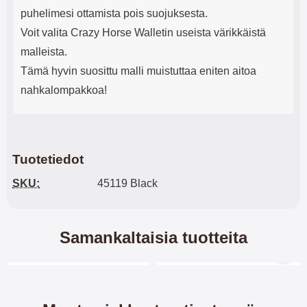
puhelimesi ottamista pois suojuksesta.
Voit valita Crazy Horse Walletin useista värikkäistä
malleista.
Tämä hyvin suosittu malli muistuttaa eniten aitoa
nahkalompakkoa!
Tuotetiedot
SKU:
45119 Black
Samankaltaisia tuotteita
Merkitse blow productListContainer
Merkitse blow productL
5 variantit
7 variantit