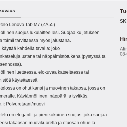
h-versio: 5.3 Akkukotelon
Lightning -johto tulee mukana. Tuote
P
tti: 200 mha Kuunteluaika:
on CE-merkitty Input: AC100-240V
va
kuvaus
Tu
noin 4 tuntia
50/60Hz 0.8A Max Output: USB:
joustaa
DC5V/3.0A (15W) 9V/2.0A (18W)
vid
SK
ekuvaus
telo Lenovo Tab M7 (ZA55)
12V/1.5 (18W) Type-C: 5V/3A
käsissä Miellyttävä
(PD15W) 9V/2.22A (PD20W)
PU-nahkapi
llinen suojus lukulaitteellesi. Suojaa kuljetuksen
12V/1.67A(PD20W) Total Effekt:
ulk
Hi
a toimii tarvittaessa myös jalustana.
5V/3A Max Maximum output: 20.W
Mag
Max Johdon pituus: 1 metri Väri:
takana Sisäfläpissä n
käyttää kahdella tavalla: joko
Ali
Valkoinen
etukanteen Veto
08-
nkatselujalustana tai näppäimistötukena (pystyssä tai
sennossa).
öllinen luettaessa, elokuvaa katseltaessa tai
toimin
istöä käytettäessä.
telossa on ohut kansi ja muovinen takaosa, jossa on
tarv
tek
meralle. Käytännöllinen, näppärä ja tyylikäs.
kat
ali: Polyuretaani/muovi
käyttöä. Huom: Veto
on pi
elo on elegantti ja pienikokoinen suojus, joka suojaa
kuit
tteesi takaosan muovikuorella ja etuosan ohuella