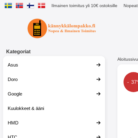
Ilmainen toimitus yli 10€ ostoksille
Nopeat 
Ostoskori laajennettu Tibro billig
Kategoriat
Aloitussivu
Asus
Muutk
Doro
Hinta
- 3
Google
-51%
Kuulokkeet & ääni
HMD
HTC