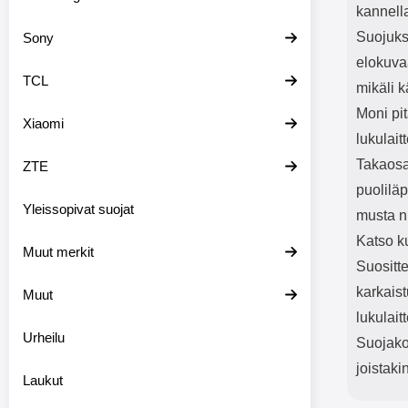
kannell
Suojukse
Sony
elokuvaa
TCL
mikäli k
Moni pit
Xiaomi
lukulait
Takaosa
ZTE
puolilä
Yleissopivat suojat
musta n
Katso ku
Muut merkit
Suositt
karkaist
Muut
lukulait
Urheilu
Suojakot
joistaki
Laukut