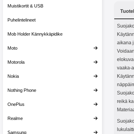
Bluetoot
Muistikortit & USB
kapasitee
Tuote
Puhelintelineet
Tuot
Suojako
Mob Holder Kännykkäpidike
Käytännö
aikana j
Moto
Voidaan 
elokuva
Motorola
vaaka-a
Nokia
Käytänn
näppäim
Nothing Phone
Suojako
reikä ka
OnePlus
Materia
Realme
Suojakot
lukulai
Samsung