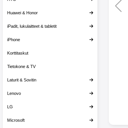
Huawei & Honor
Langat
iPadit, lukulaitteet & tabletit
XO-X33 Bl
iPhone
X33 ov
kuulo
36.9
Mukan
Korttitaskut
kuulokk
menetä 
Tietokone & TV
laturina k
käytössä
koteloon, 
Laturit & Sovitin
kuunne
Molempi
Lenovo
eriksee
varustet
voidaan k
LG
Bluetoot
hyvän
Microsoft
yhteyde
joka kest