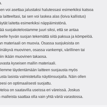
a.
n voi asettaa jalustaksi halutessasi esimerkiksi katsoa
 laitteeltasi, tai sen voi laskea alas (loiva kallistus)
äytät laitetta esimerkiksi näppäimistönä.
ää suojakotelostamme juuri siksi, että se antaa
teelle hyvän suojan tekemättä siitä paksua ja kömpelöä.
n materiaali on muovia. Osassa suojuksista on
pinäkyvä muovinen, osassa vankempi, värillinen tai
iin ikään muovinen takaosa.
vasta kyseisen mallin materiaali.
elemme täydentämään laitteen suojausta myös
usta lasista valmistetulla näytönsuojalla. Näin ollen
teesi on optimaalisesti suojattu.
eloa on saatavilla useissa eri väreissä. Joskus
n malleista saattaa olla vain yhtä väriä varastossa.