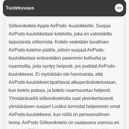
mha Kuunteluaika: noin 4 tuntia
Input: AC100-240V 50/60Hz 0.8A
S
Tuotekuvaus
Max Output: USB: DC5V/3.0A
u
(15W) 9V/2.0A (18W) 12V/1.5
l
(18W) Type-C: 5V/3A (PD15W)
Tuotekuvaus
j
9V/2.22A (PD20W)
Silikonikotelo Apple AirPods -kuulokkeille. Suojaa
e
12V/1.67A(PD20W) Total Effekt:
AirPods-kuulokkeitasi kotelolla, joka on valmistettu
5V/3A Max Maximum output:
20.W Max Johdon pituus: 1 metri
taipuisesta silikonista. Kotelo vedetään tavallisen
Väri: Valkoinen
AirPods-kotelon päälle, jolloin suojaat AirPods-
kuulokkeitasi entisestäkin paremmin kolhuilta ja
naarmuilta, joita syntyy helposti, jos pudotat AirPods-
kuulokkeesi. Ei myöskään ole harvinaista, että
AirPods-kuulokkeet tipahtavat alkuperäiskotelostaan,
kun kotelo putoaa, ja kotelo naarmuuntuu helposti.
Ylimääräisellä silikonikotelolla saat yksinkertaisesti
ylimääräisen suojan! Lisäksi tunnistat helpommin omat
AirPods-kuulokkeesi, kun niillä on persoonallinen
leima. AirPods Silikonikotelo on saatavana useissa eri