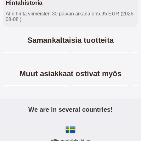
Hintahistoria
Alin hinta viimeisten 30 päivän aikana on5.95 EUR (2026-
08-08 )
Samankaltaisia tuotteita
Merkitse blow productListContainer
Merkitse blow productL
8 variantit
-50%
-33%
Muut asiakkaat ostivat myös
Merkitse blow productListContainer
Merkitse blow productL
We are in several countries!
Crazy Horse Kotelo Apple
Apple AirPods (3rd
AirPods -kuulokkeille
Generation)-kuulokkeille
billigamobilskydd.se