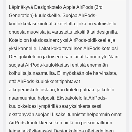
Tuotekuvaus
mha Kuunteluaika: noin 4 tuntia
Input: AC100-240V 50/60Hz 0.8A
j
Läpinäkyvä Designkotelo Apple AirPods (3rd
Max Output: USB: DC5V/3.0A
e
(15W) 9V/2.0A (18W) 12V/1.5
Generation)-kuulokkeille. Suojaa AirPods-
(18W) Type-C: 5V/3A (PD15W)
kuulokkeitasi kiinteällä kotelolla, joka on valmistettu
9V/2.22A (PD20W)
12V/1.67A(PD20W) Total Effekt:
ohuesta muovista ja varustettu tekstillä tai designilla.
5V/3A Max Maximum output:
Kotelo on kaksiosainen: yksi AirPods-pidikkeelle ja
20.W Max Johdon pituus: 1 metri
Väri: Valkoinen
yksi kannelle. Laitat koko tavallisen AirPods-kotelosi
Designkoteloon ja toisen osan laitat kannen yli. Näin
suojaat AirPods-kuulokkeitasi entistä enemmän
kolhuilta ja naarmuilta. Ei myöskään ole harvinaista,
että AirPods-kuulokkeet tipahtavat
alkuperäiskotelostaan, kun kotelo putoaa, ja kotelo
naarmuuntuu helposti. Ekstrakotelolla AirPods-
kuulokkeidesi ympärillä saat yksinkertaisesti
ekstrahyvän suojan! Lisäksi tunnistat helpommin omat
AirPods-kuulokkeesi, kun niillä on persoonallinen
leima ja käyttäessäsi Designkoteloa näet edelleen