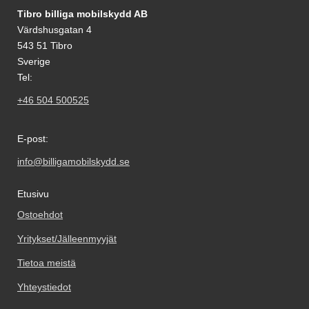
Alatunnisteen sisältö Sekalaista tietoa ja l
varmistanut, että puhelimesi
Tibro billiga mobilskydd AB
näyttö on puhdas ja pölytön, on
Värdshusgatan 4
homma melkein valmis!
543 51 Tibro
Näytönsuoja ikään kuin imaisee
itsensä kiinni näyttöön.
Sverige
Yksinkertaista ja helppoa. Todella
Tel:
huokea ja hyvä suoja puhelimesi
näytölle!
+46 504 500525
E-post:
info@billigamobilskydd.se
Etusivu
Ostoehdot
Yritykset/Jälleenmyyjät
Tietoa meistä
Yhteystiedot