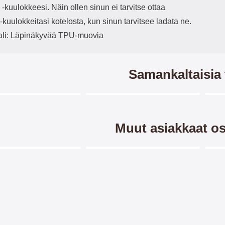
-kuulokkeesi. Näin ollen sinun ei tarvitse ottaa
kuulokkeitasi kotelosta, kun sinun tarvitsee ladata ne.
ali: Läpinäkyvää TPU-muovia
Samankaltaisia 
Merkitse blow productListContainer
Merkitse blow productListCo
5 variantit
-33%
-4
Muut asiakkaat os
Merkitse blow productListContainer
Merkitse blow productListCo
ple AirPods (3rd
Apple AirPods (3rd
Ai