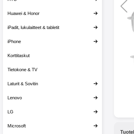
Huawei & Honor
Langat
iPadit, lukulaitteet & tabletit
XO-X33 Bl
iPhone
X33 ov
kuulo
36.9
Mukan
Korttitaskut
kuulokk
menetä 
Tietokone & TV
laturina k
käytössä
koteloon, 
Laturit & Sovitin
kuunne
Molempi
Lenovo
eriksee
varustet
voidaan k
LG
Bluetoot
hyvän
Microsoft
yhteyde
Tuote
joka kest