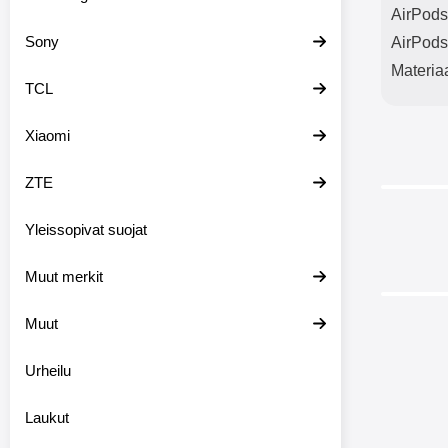
AirPods 
Sony
AirPods-
Materia
TCL
Xiaomi
ZTE
-33%
Yleissopivat suojat
Muut merkit
Muut
Urheilu
Laukut
Ap