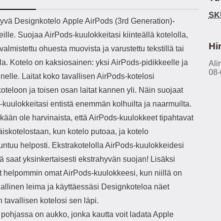
h-versio: 5.3 Akkukotelon
Lightning -johto tulee mukana. Tuote
SK
tti: 200 mha Kuunteluaika:
on CE-merkitty Input: AC100-240V
käy
ekuvaus
yvä Designkotelo Apple AirPods (3rd Generation)-
noin 4 tuntia
50/60Hz 0.8A Max Output: USB:
vahi
ille. Suojaa AirPods-kuulokkeitasi kiinteällä kotelolla,
DC5V/3.0A (15W) 9V/2.0A (18W)
au
12V/1.5 (18W) Type-C: 5V/3A
il
Hi
valmistettu ohuesta muovista ja varustettu tekstillä tai
(PD15W) 9V/2.22A (PD20W)
sis
la. Kotelo on kaksiosainen: yksi AirPods-pidikkeelle ja
12V/1.67A(PD20W) Total Effekt:
Ali
paik
08-
5V/3A Max Maximum output: 20.W
kla
nelle. Laitat koko tavallisen AirPods-kotelosi
Max Johdon pituus: 1 metri Väri:
s
teloon ja toisen osan laitat kannen yli. Näin suojaat
Valkoinen
väreissä Materiaali
Yks
-kuulokkeitasi entistä enemmän kolhuilta ja naarmuilta.
Kot
kään ole harvinaista, että AirPods-kuulokkeet tipahtavat
o
mat
iskotelostaan, kun kotelo putoaa, ja kotelo
ko
ntuu helposti. Ekstrakotelolla AirPods-kuulokkeidesi
hei
ä saat yksinkertaisesti ekstrahyvän suojan! Lisäksi
at helpommin omat AirPods-kuulokkeesi, kun niillä on
k
As
allinen leima ja käyttäessäsi Designkoteloa näet
 tavallisen kotelosi sen läpi.
lo
ajat
 pohjassa on aukko, jonka kautta voit ladata Apple