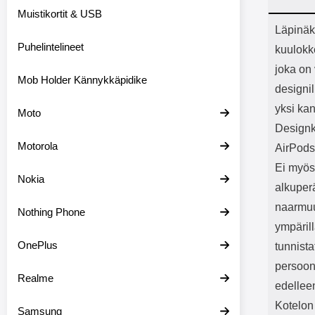
Bluetoot
Muistikortit & USB
kapasitee
Tuot
Läpinäk
Puhelintelineet
kuulokke
joka on 
Mob Holder Kännykkäpidike
designil
yksi kan
Moto
Designko
Motorola
AirPods
Ei myös
Nokia
alkuperä
naarmuu
Nothing Phone
ympärill
OnePlus
tunnist
persoon
Realme
edelleen
Kotelon
Samsung