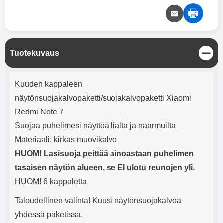
mha Kuunteluaika: noin 4 tuntia
Input: AC100-240V 50/60Hz 0.8A
Max Output: USB: DC5V/3.0A
(15W) 9V/2.0A (18W) 12V/1.5
(18W) Type-C: 5V/3A (PD15W)
9V/2.22A (PD20W)
12V/1.67A(PD20W) Total Effekt:
S
Tuotekuvaus
5V/3A Max Maximum output:
u
l
20.W Max Johdon pituus: 1 metri
Tuotekuvaus
j
Väri: Valkoinen
Kuuden kappaleen
e
näytönsuojakalvopaketti/suojakalvopaketti Xiaomi
Redmi Note 7
Suojaa puhelimesi näyttöä lialta ja naarmuilta
Materiaali: kirkas muovikalvo
HUOM! Lasisuoja peittää ainoastaan puhelimen
tasaisen näytön alueen, se EI ulotu reunojen yli.
HUOM! 6 kappaletta
Taloudellinen valinta! Kuusi näytönsuojakalvoa
yhdessä paketissa.