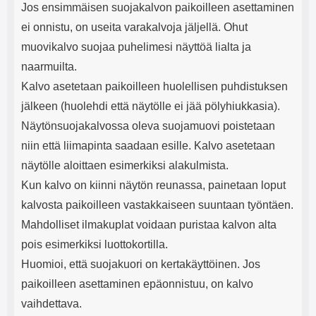
Jos ensimmäisen suojakalvon paikoilleen asettaminen
ei onnistu, on useita varakalvoja jäljellä. Ohut
muovikalvo suojaa puhelimesi näyttöä lialta ja
naarmuilta.
Kalvo asetetaan paikoilleen huolellisen puhdistuksen
jälkeen (huolehdi että näytölle ei jää pölyhiukkasia).
Näytönsuojakalvossa oleva suojamuovi poistetaan
niin että liimapinta saadaan esille. Kalvo asetetaan
näytölle aloittaen esimerkiksi alakulmista.
Kun kalvo on kiinni näytön reunassa, painetaan loput
kalvosta paikoilleen vastakkaiseen suuntaan työntäen.
Mahdolliset ilmakuplat voidaan puristaa kalvon alta
pois esimerkiksi luottokortilla.
Huomioi, että suojakuori on kertakäyttöinen. Jos
paikoilleen asettaminen epäonnistuu, on kalvo
vaihdettava.