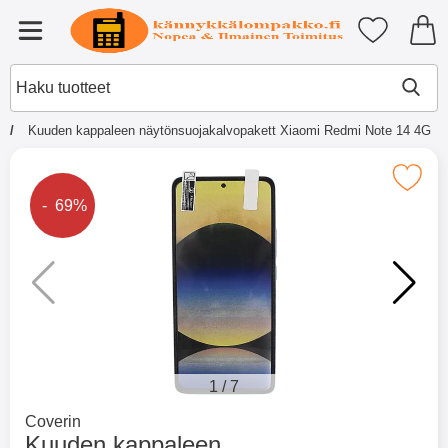
Ostoskori laajennettu Tibro billi
Suosikkini
Valikko
Kuuden kappaleen näytönsuojakalvopakett Xiaomi Redmi Note 14 4G
×
Muutkin ostivat
Merkitse kuuden kappaleen näytönsuojakalvopaket
Hintaa alennettu
- 69%
Merkitse blow productListContainer
Merkitse blow productL
2 variantit
-51%
1
/
7
Mene tuotemerkkisivulle
Coverin
Kuuden kappaleen