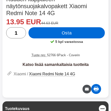
Langattomat XO-kuulokkeet
Hoco N61 Dual Seinälaturi
näytönsuojakalvopakett Xiaomi
Redmi Note 14 4G
XO-X33 Bluetooth-kuulokkeet.
Hoco N61 Dual Pikalaturi
XO-X33 ovat joustavat
Pikalaturi, jossa on USB- & USB
Osta tämä tuote, Kuuden kappaleen näytönsuojakalvopaket
uusi hinta
13.95 EUR
vanha hinta
44.63 EUR
langattomat kuulokkeet pienessä
Type-C -ulostulo. Laturi, jota voit
17.95 EUR
19.95 EUR
36.95 EUR
koossa. Mukana tuleva kotelo
käyttää useisiin eri laitteisiin.
määrä
Osta
suojaa kuulokkeitasi ja varmistaa,
Laturissa on niin USB Type-C -
Valitse
Osta
ettet menetä niitä. Kotelo toimii
liitin kuin tavallinen USB- liitinkin.
5 kpl varastossa
myös laturina kuulokkeille, kun ne
Jos sinulla on iPhone, voit siis
Saatavuus:
eivät ole käytössä. Kun
käyttää vanhaa iPhone-johtoasi
kuulokkeet asetetaan koteloon,
(jossa on USB toisessa päässä ja
Tuote nro:
52766 6Pack
- Coverin
ne latautuvat, jotta voit aina
Lightning toisessa) tai uutta, jos
kuunnella suosikkimusiikkiasi.
sinulla on johto, jossa on USB
Katso lisää samankaltaisia tuotteita
Molempia kuulokkeita voi käyttää
Type-C toisessa päässä ja
erikseen tai yhdessä. Ne on myös
Lightning toisessa. Tietenkin voit
Xiaomi /
Xiaomi Redmi Note 14 4G
varustettu mikrofonilla, joten niitä
käyttää laturia myös muihin
voidaan käyttää handsfree-
kännyköihin, minkä lisäksi voit
laitteena. Bluetooth-versio 5.3
jopa ladata tablettisi tällä laturilla.
tarjoaa myös hyvän äänenlaadun
Mukana tuleva johto on USB
ja vakaan yhteyden. Kuulokkeissa
Type-C to Lightning, mutta voit
on akku, joka kestää neljä tuntia
käyttää mitä johtoa haluat. USB
soittoaikaa. Bluetooth-versio: 5.3
Type-C to Lightning -johto tulee
S
Tuotekuvaus
Akkukotelon kapasiteetti: 200
mukana. Tuote on CE-merkitty