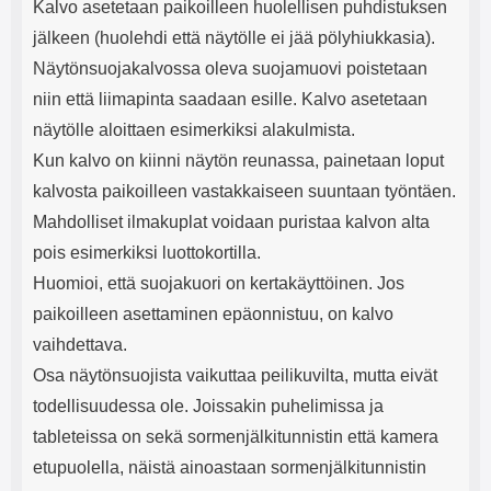
Kalvo asetetaan paikoilleen huolellisen puhdistuksen
jälkeen (huolehdi että näytölle ei jää pölyhiukkasia).
Näytönsuojakalvossa oleva suojamuovi poistetaan
niin että liimapinta saadaan esille. Kalvo asetetaan
näytölle aloittaen esimerkiksi alakulmista.
Kun kalvo on kiinni näytön reunassa, painetaan loput
kalvosta paikoilleen vastakkaiseen suuntaan työntäen.
Mahdolliset ilmakuplat voidaan puristaa kalvon alta
pois esimerkiksi luottokortilla.
Huomioi, että suojakuori on kertakäyttöinen. Jos
paikoilleen asettaminen epäonnistuu, on kalvo
vaihdettava.
Osa näytönsuojista vaikuttaa peilikuvilta, mutta eivät
todellisuudessa ole. Joissakin puhelimissa ja
tableteissa on sekä sormenjälkitunnistin että kamera
etupuolella, näistä ainoastaan sormenjälkitunnistin