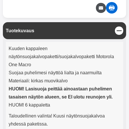
mha Kuunteluaika: noin 4 tuntia
Input: AC100-240V 50/60Hz 0.8A
Max Output: USB: DC5V/3.0A
(15W) 9V/2.0A (18W) 12V/1.5
(18W) Type-C: 5V/3A (PD15W)
9V/2.22A (PD20W)
12V/1.67A(PD20W) Total Effekt:
S
Tuotekuvaus
5V/3A Max Maximum output:
u
l
20.W Max Johdon pituus: 1 metri
Tuotekuvaus
j
Väri: Valkoinen
Kuuden kappaleen
e
näytönsuojakalvopaketti/suojakalvopaketti Motorola
One Macro
Suojaa puhelimesi näyttöä lialta ja naarmuilta
Materiaali: kirkas muovikalvo
HUOM! Lasisuoja peittää ainoastaan puhelimen
tasaisen näytön alueen, se EI ulotu reunojen yli.
HUOM! 6 kappaletta
Taloudellinen valinta! Kuusi näytönsuojakalvoa
yhdessä paketissa.