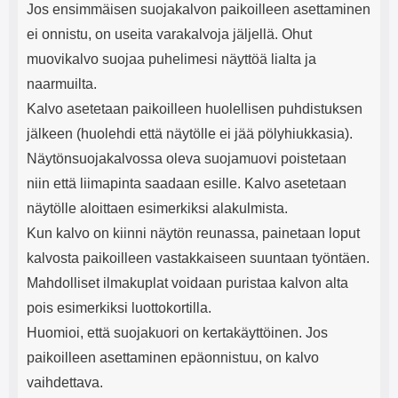
Jos ensimmäisen suojakalvon paikoilleen asettaminen
ei onnistu, on useita varakalvoja jäljellä. Ohut
muovikalvo suojaa puhelimesi näyttöä lialta ja
naarmuilta.
Kalvo asetetaan paikoilleen huolellisen puhdistuksen
jälkeen (huolehdi että näytölle ei jää pölyhiukkasia).
Näytönsuojakalvossa oleva suojamuovi poistetaan
niin että liimapinta saadaan esille. Kalvo asetetaan
näytölle aloittaen esimerkiksi alakulmista.
Kun kalvo on kiinni näytön reunassa, painetaan loput
kalvosta paikoilleen vastakkaiseen suuntaan työntäen.
Mahdolliset ilmakuplat voidaan puristaa kalvon alta
pois esimerkiksi luottokortilla.
Huomioi, että suojakuori on kertakäyttöinen. Jos
paikoilleen asettaminen epäonnistuu, on kalvo
vaihdettava.