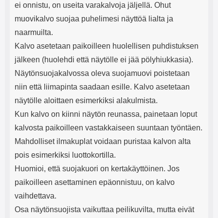
ei onnistu, on useita varakalvoja jäljellä. Ohut
muovikalvo suojaa puhelimesi näyttöä lialta ja
naarmuilta.
Kalvo asetetaan paikoilleen huolellisen puhdistuksen
jälkeen (huolehdi että näytölle ei jää pölyhiukkasia).
Näytönsuojakalvossa oleva suojamuovi poistetaan
niin että liimapinta saadaan esille. Kalvo asetetaan
näytölle aloittaen esimerkiksi alakulmista.
Kun kalvo on kiinni näytön reunassa, painetaan loput
kalvosta paikoilleen vastakkaiseen suuntaan työntäen.
Mahdolliset ilmakuplat voidaan puristaa kalvon alta
pois esimerkiksi luottokortilla.
Huomioi, että suojakuori on kertakäyttöinen. Jos
paikoilleen asettaminen epäonnistuu, on kalvo
vaihdettava.
Osa näytönsuojista vaikuttaa peilikuvilta, mutta eivät