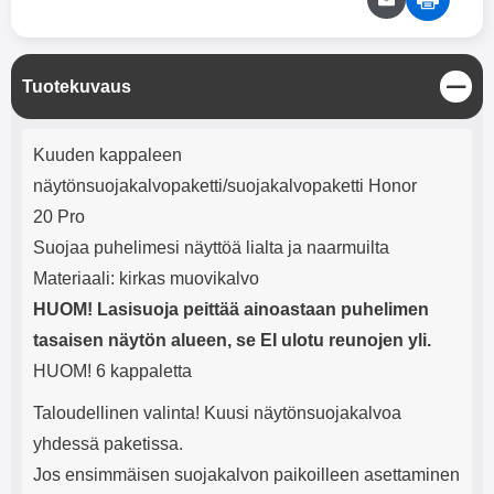
mha Kuunteluaika: noin 4 tuntia
Input: AC100-240V 50/60Hz 0.8A
Max Output: USB: DC5V/3.0A
(15W) 9V/2.0A (18W) 12V/1.5
(18W) Type-C: 5V/3A (PD15W)
S
Tuotekuvaus
9V/2.22A (PD20W)
u
12V/1.67A(PD20W) Total Effekt:
l
5V/3A Max Maximum output:
Tuotekuvaus
j
Kuuden kappaleen
20.W Max Johdon pituus: 1 metri
e
Väri: Valkoinen
näytönsuojakalvopaketti/suojakalvopaketti Honor
20 Pro
Suojaa puhelimesi näyttöä lialta ja naarmuilta
Materiaali: kirkas muovikalvo
HUOM! Lasisuoja peittää ainoastaan puhelimen
tasaisen näytön alueen, se EI ulotu reunojen yli.
HUOM! 6 kappaletta
Taloudellinen valinta! Kuusi näytönsuojakalvoa
yhdessä paketissa.
Jos ensimmäisen suojakalvon paikoilleen asettaminen