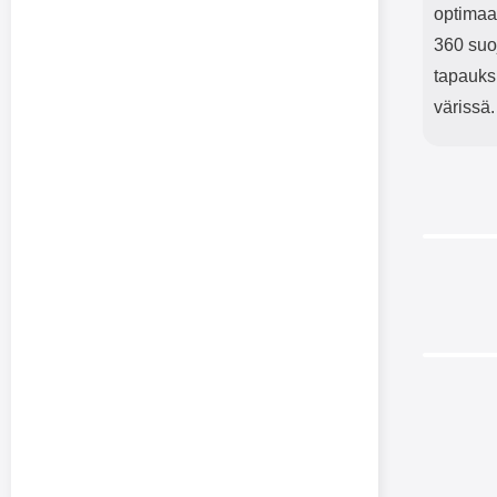
optimaa
360 suoj
tapauks
värissä.