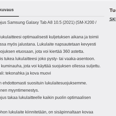
h-versio: 5.3 Akkukotelon
Lightning -johto tulee mukana. Tuote
u
tti: 200 mha Kuunteluaika:
on CE-merkitty Input: AC100-240V
m
kuvaus
Tu
noin 4 tuntia
50/60Hz 0.8A Max Output: USB:
Ko
DC5V/3.0A (15W) 9V/2.0A (18W)
Kote
SK
ekuvaus
jus Samsung Galaxy Tab A8 10.5 (2021) (SM-X200 /
12V/1.5 (18W) Type-C: 5V/3A
ti
(PD15W) 9V/2.22A (PD20W)
aukk
12V/1.67A(PD20W) Total Effekt:
tarv
ukulaitteesi optimaalisesti kuljetuksen aikana ja toimii
5V/3A Max Maximum output: 20.W
v
Max Johdon pituus: 1 metri Väri:
lisäl
aessa myös jalustana. Lukulaite napsautetaan kevyesti
Valkoinen
etu-
uojuksen etuosaan, jota voi kiertää 360 astetta.
task
ta
s tukea lukulaitteesi joko pysty- tai vaaka-asentoon.
vetok
kuminauha, jota voi käyttää suojuksen ollessa suljettu.
täm
Ja m
ali: tekonahka ja kova muovi
sitä 
on
 ehdottomasti suosituin lukulaitesuojuksemme.
kiin
inen myyntimenestys.
jus takaa lukulaitteelle kaikin puolin optimaalisen
ohon lukulaite kiinnitetään, on sisäpinnaltaan kovaa