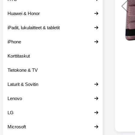
Huawei & Honor
Langat
iPadit, lukulaitteet & tabletit
XO-X33 Bl
iPhone
X33 ov
kuulo
36.9
Mukan
Korttitaskut
kuulokk
menetä 
Tietokone & TV
laturina k
käytössä
koteloon, 
Laturit & Sovitin
kuunne
Molempi
Lenovo
eriksee
varustet
voidaan k
LG
Bluetoot
hyvän
Microsoft
yhteyde
joka kest