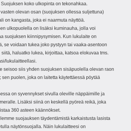
 Suojuksen koko ulkopinta on tekonahkaa.
 vasten olevan osan (suojuksen ollessa suljettuna)
li on kangasta, joka ei naarmuta näyttöä.
n ulkopuolella on lisäksi kuminauha, jolla voi
aa suojuksen kiinnipysymisen. Kun lukulaite on
ä, se voidaan tukea joko pystyyn tai vaaka-asentoon
 siitä, haluatko lukea, kirjoittaa, katsoa elokuvaa tms.
asi/lukulaitteellasi.
te seisoo siis yhden suojuksen sisäpuolella olevan raon
 sen puolen, joka on laitetta käytettäessä pöytää
essa on syvennykset sivulla oleville näppäimille ja
meralle. Lisäksi siinä on keskellä pyöreä reikä, joka
istaa 360 asteen käännökset.
elemme suojauksen täydentämistä karkaistusta lasista
tulla näytönsuojalla. Näin lukulaitteesi on