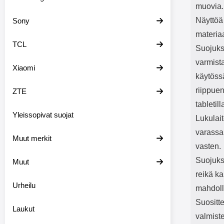
muovia.
Näyttöä
Sony
materiaa
TCL
Suojukse
varmist
Xiaomi
käytöss
riippuen
ZTE
tabletill
Yleissopivat suojat
Lukulai
varassa;
Muut merkit
vasten.
Suojuks
Muut
reikä ka
Urheilu
mahdoll
Suositt
Laukut
valmiste