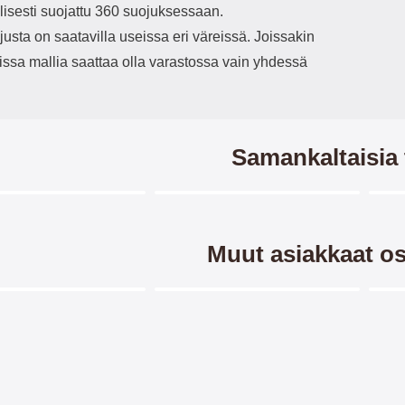
lisesti suojattu 360 suojuksessaan.
usta on saatavilla useissa eri väreissä. Joissakin
issa mallia saattaa olla varastossa vain yhdessä
Samankaltaisia 
Merkitse blow productListContainer
Merkitse blow productListCo
7 variantit
8 variantit
-6
Muut asiakkaat os
Merkitse blow productListContainer
Merkitse blow productListCo
2 variantit