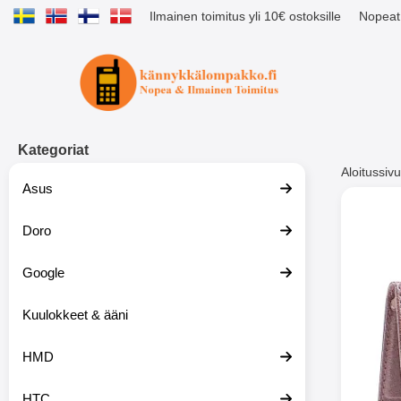
Ilmainen toimitus yli 10€ ostoksille
Nopeat 
Ostoskori laajennettu Tibro billig
Kategoriat
Aloitussivu
Asus
Muutk
Doro
Google
-51%
Kuulokkeet & ääni
HMD
HTC