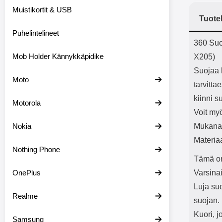
Bluetoot
Muistikortit & USB
kapasitee
Tuote
Puhelintelineet
Tuot
360 Suo
Mob Holder Kännykkäpidike
X205)
Suojaa l
Moto
tarvitt
kiinni s
Motorola
Voit myö
Nokia
Mukana 
Materia
Nothing Phone
Tämä on
OnePlus
Varsina
Luja suo
Realme
suojan.
Kuori, j
Samsung