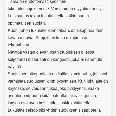
Tämä on ehdottomasti suosituin
lukulaitesuojuksemme. Varsinainen myyntimenestys.
Luja suojus takaa lukulaitteelle kaikin puolin
optimaalisen suojan.
Kuori, johon lukulaite kiinnitetään, on sisäpinnaltaan
kovaa muovia. Suojuksen koko ulkopinta on
tekonahkaa.
Näyttöä vasten olevan osan (suojuksen ollessa
suljettuna) materiaali on kangasta, joka ei naarmuta
näyttöä.
Suojuksen ulkopuolella on lisäksi kuminauha, jolla voi
varmistaa suojuksen kiinnipysymisen. Kun lukulaite on
käytössä, se voidaan tukea joko pystyyn tai vaaka-
asentoon riippuen siitä, haluatko lukea, kirjoittaa,
katsoa elokuvaa tms. tabletillasi/lukulaitteellasi.
Lukulaite seisoo siis yhden suojuksen sisäpuolella