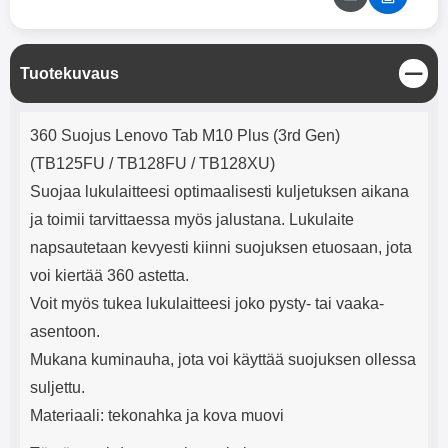
mha Kuunteluaika: noin 4 tuntia
Input: AC100-240V 50/60Hz 0.8A
Max Output: USB: DC5V/3.0A
(15W) 9V/2.0A (18W) 12V/1.5
(18W) Type-C: 5V/3A (PD15W)
S
Tuotekuvaus
9V/2.22A (PD20W)
u
12V/1.67A(PD20W) Total Effekt:
l
Tuotekuvaus
5V/3A Max Maximum output:
j
360 Suojus Lenovo Tab M10 Plus (3rd Gen)
20.W Max Johdon pituus: 1 metri
e
Väri: Valkoinen
(TB125FU / TB128FU / TB128XU)
Suojaa lukulaitteesi optimaalisesti kuljetuksen aikana
ja toimii tarvittaessa myös jalustana. Lukulaite
napsautetaan kevyesti kiinni suojuksen etuosaan, jota
voi kiertää 360 astetta.
Voit myös tukea lukulaitteesi joko pysty- tai vaaka-
asentoon.
Mukana kuminauha, jota voi käyttää suojuksen ollessa
suljettu.
Materiaali: tekonahka ja kova muovi