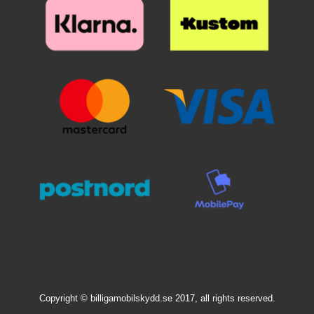
selvästi suojalasin alta. Poista
suojakalvo ja aseta lasi näytön
suojakalvo ja aseta lasi näytön
päälle. Katso tarkasti mihin
päälle. Katso tarkasti mihin
suojan haluat ennen kuin asetat
suojan haluat ennen kuin asetat
sen paikoilleen. Kun lasi on
sen paikoilleen. Kun lasi on
haluamallasi paikalla, laske se
haluamallasi paikalla, laske se
varovaisesti näyttöä vasten. Älä
varovaisesti näyttöä vasten. Älä
hankaa. Kun olen päästänyt
hankaa. Kun olen päästänyt
suojalasista irti, se "imeytyy"
suojalasista irti, se "imeytyy"
itsestään näyttöön kiinni.
itsestään näyttöön kiinni.
Mahdolliset ilmakuplat hierotaan
Mahdolliset ilmakuplat hierotaan
ulos laitaa kohden esimerkiksi
ulos laitaa kohden esimerkiksi
luottokortin avulla. Pienimmät
luottokortin avulla. Pienimmät
ilmakuplat voivat kadota itsestään
ilmakuplat voivat kadota itsestään
24 tunnin sisällä. Puhelimesi
24 tunnin sisällä. Puhelimesi
näyttö on nyt suojattu parhaalla
näyttö on nyt suojattu parhaalla
mahdollisella tavalla! Kannattaa
mahdollisella tavalla! Kannattaa
panostaa hieman ylimääräistä
panostaa hieman ylimääräistä
näytönsuojaan. Karaistusta
näytönsuojaan. Karaistusta
lasista /lasista valmistettu
lasista /lasista valmistettu
näytönsuoja suojaa tehokkaasti
näytönsuoja suojaa tehokkaasti
puhelintasi naarmuilta ja vedeltä.
puhelintasi naarmuilta ja vedeltä.
Vaikka puhelin putoaisi lattialle ja
Copyright © billigamobilskydd.se 2017, all rights reserved.
Vaikka puhelin putoaisi lattialle ja
lasi halkeaisi, selviää puhelimesi
lasi halkeaisi, selviää puhelimesi
näyttö vahingoittumattomana!