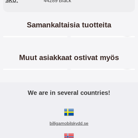
SKU:
44289 Black
Samankaltaisia tuotteita
Merkitse blow productListContainer
Merkitse blow productL
6 variantit
7 variantit
Muut asiakkaat ostivat myös
Merkitse blow productListContainer
Merkitse blow productL
We are in several countries!
Suojakotelo Lenovo Tab
Standcase-suojus Lenovo
M10 Plus (3rd Gen)
Tab M10 Plus (3rd Gen)
billigamobilskydd.se
Suojakotelo Lenovo Tab M10
Standcase Lasten Kotelo
Plus (3rd Gen) (TB125FU /
tabletille Lenovo Tab M10 Plus