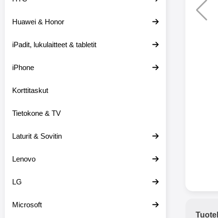
Huawei & Honor
Langat
iPadit, lukulaitteet & tabletit
XO-X33 Bl
iPhone
X33 ov
kuulo
36.9
Mukan
Korttitaskut
kuulokk
menetä 
Tietokone & TV
laturina k
käytössä
koteloon, 
Laturit & Sovitin
kuunne
Molempi
Lenovo
eriksee
varustet
voidaan k
LG
Bluetoot
hyvän
Microsoft
yhteyde
Tuote
joka kest