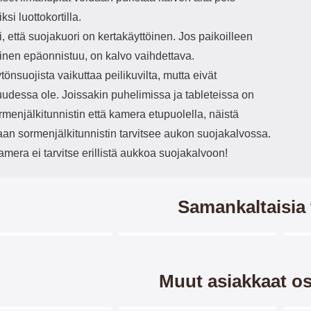
ksi luottokortilla.
 että suojakuori on kertakäyttöinen. Jos paikoilleen
inen epäonnistuu, on kalvo vaihdettava.
önsuojista vaikuttaa peilikuvilta, mutta eivät
uudessa ole. Joissakin puhelimissa ja tableteissa on
menjälkitunnistin että kamera etupuolella, näistä
aan sormenjälkitunnistin tarvitsee aukon suojakalvossa.
amera ei tarvitse erillistä aukkoa suojakalvoon!
Samankaltaisia 
Merkitse blow productListContainer
Merkitse blow productListCo
2 variantit
-40%
Muut asiakkaat os