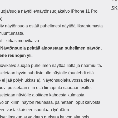
h-versio: 5.3 Akkukotelon
Lightning -johto tulee mukana. Tuote
u
SK
tti: 200 mha Kuunteluaika:
on CE-merkitty Input: AC100-240V
m
ekuvaus
uoja/suoja näytölle/näytönsuojakalvo iPhone 11 Pro
noin 4 tuntia
50/60Hz 0.8A Max Output: USB:
Ko
5)
DC5V/3.0A (15W) 9V/2.0A (18W)
Kote
12V/1.5 (18W) Type-C: 5V/3A
ti
ity näytönsuoja estää puhelimesi näyttöä likaantumasta
(PD15W) 9V/2.22A (PD20W)
aukk
muuntumasta.
12V/1.67A(PD20W) Total Effekt:
tarv
5V/3A Max Maximum output: 20.W
v
li: kirkas muovikalvo
Max Johdon pituus: 1 metri Väri:
lisäl
Näytönsuoja peittää ainoastaan puhelimen näytön,
Valkoinen
etu-
task
ene reunojen yli.
ta
vetok
ovikalvo suojaa puhelimen näyttöä lialta ja naarmuilta.
täm
etetaan hyvin puhdistetulle näytölle (huolehdi että
Ja m
sitä 
le ei jää pölyhiukkasia). Näytönsuojakalvossa oleva
on
vi poistetaan niin että liimapinta saadaan esille.
kiin
setetaan näytölle aloittaen kahdesta kulmasta.
vo on kiinni näytön reunassa, painetaan loput kalvosta
leen vastakkaiseen suuntaan työntäen.
set ilmakuplat voidaan puristaa kalvon alta pois