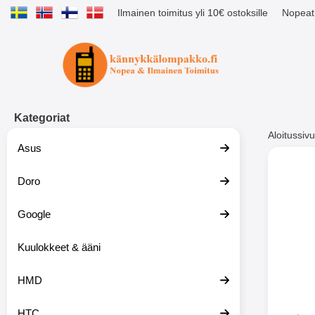
Ilmainen toimitus yli 10€ ostoksille
Nopeat 
Ostoskori laajennettu Tibro billig
Kategoriat
Aloitussivu
Asus
Muutk
Doro
Google
-51%
Kuulokkeet & ääni
HMD
HTC