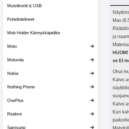
Bluetoot
Muistikortit & USB
kapasitee
Tuot
Näytöns
Puhelintelineet
Max (6.
Räätälö
Mob Holder Kännykkäpidike
ja naar
Materiaa
Moto
HUOM! 
Motorola
se EI m
Ohut mu
Nokia
Kalvo as
Nothing Phone
näyttöl
suojamuo
OnePlus
Kalvo a
Kun kal
Realme
paikoil
Samsung
Mahdolli