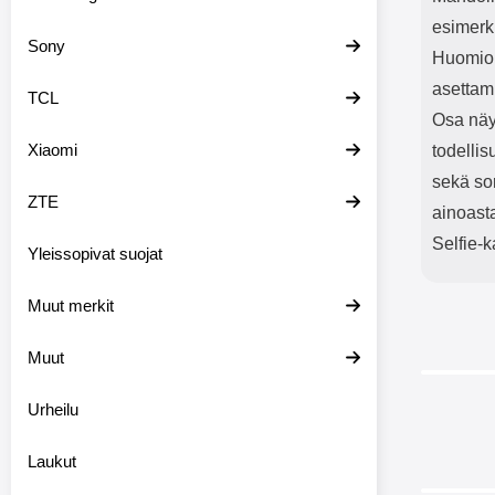
esimerki
Sony
Huomioi,
asettam
TCL
Osa näyt
Xiaomi
todellis
sekä sor
ZTE
ainoast
Selfie-k
Yleissopivat suojat
Muut merkit
Muut
Urheilu
-40%
Laukut