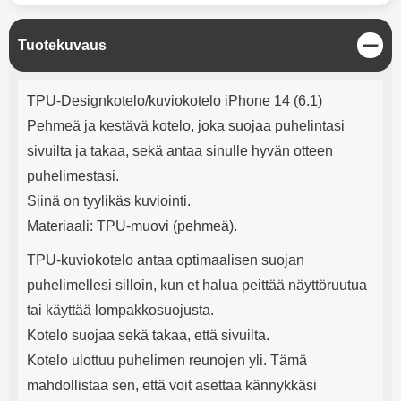
mha Kuunteluaika: noin 4 tuntia
Input: AC100-240V 50/60Hz 0.8A
Max Output: USB: DC5V/3.0A
(15W) 9V/2.0A (18W) 12V/1.5
S
Tuotekuvaus
(18W) Type-C: 5V/3A (PD15W)
u
9V/2.22A (PD20W)
l
Tuotekuvaus
j
12V/1.67A(PD20W) Total Effekt:
TPU-Designkotelo/kuviokotelo iPhone 14 (6.1)
e
5V/3A Max Maximum output:
Pehmeä ja kestävä kotelo, joka suojaa puhelintasi
20.W Max Johdon pituus: 1 metri
Väri: Valkoinen
sivuilta ja takaa, sekä antaa sinulle hyvän otteen
puhelimestasi.
Siinä on tyylikäs kuviointi.
Materiaali: TPU-muovi (pehmeä).
TPU-kuviokotelo antaa optimaalisen suojan
puhelimellesi silloin, kun et halua peittää näyttöruutua
tai käyttää lompakkosuojusta.
Kotelo suojaa sekä takaa, että sivuilta.
Kotelo ulottuu puhelimen reunojen yli. Tämä
mahdollistaa sen, että voit asettaa kännykkäsi