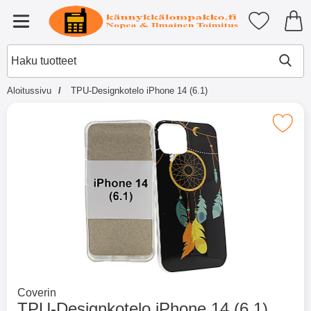
Ostoskori laajennettu Tibro billi
Suosikkini
Valikko
Aloitussivu
TPU-Designkotelo iPhone 14 (6.1)
×
Muutkin ostivat
Merkitse tPU-Designkotelo iPhone
Merkitse blow productListContainer
Merkitse blow productL
2 variantit
-51%
Mene tuotemerkkisivulle
Coverin
TPU-Designkotelo iPhone 14 (6.1)