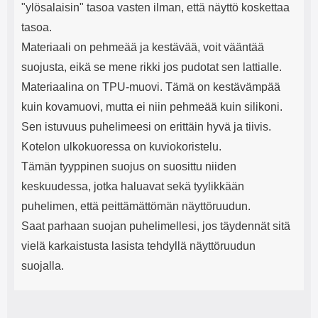
"ylösalaisin" tasoa vasten ilman, että näyttö koskettaa
tasoa.
Materiaali on pehmeää ja kestävää, voit vääntää
suojusta, eikä se mene rikki jos pudotat sen lattialle.
Materiaalina on TPU-muovi. Tämä on kestävämpää
kuin kovamuovi, mutta ei niin pehmeää kuin silikoni.
Sen istuvuus puhelimeesi on erittäin hyvä ja tiivis.
Kotelon ulkokuoressa on kuviokoristelu.
Tämän tyyppinen suojus on suosittu niiden
keskuudessa, jotka haluavat sekä tyylikkään
puhelimen, että peittämättömän näyttöruudun.
Saat parhaan suojan puhelimellesi, jos täydennät sitä
vielä karkaistusta lasista tehdyllä näyttöruudun
suojalla.