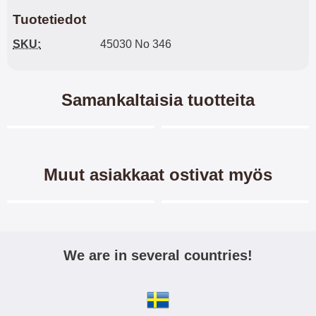
Tuotetiedot
SKU:
45030 No 346
Samankaltaisia tuotteita
Merkitse blow productListContainer
Merkitse blow productL
6 variantit
Muut asiakkaat ostivat myös
Merkitse blow productListContainer
Merkitse blow productL
We are in several countries!
Skimblocker iPhone 13 / 14
Näytönsuoja iPhone 13/13
Puhelimen Kuoret
Pro/14/16e /17e