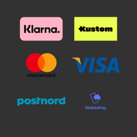
uusissa Skimblocker-
mobiililompakoissamme on nyt
Standcase-ominaisuus; se
tarkoittaa, että voit nyt asettaa
matkapuhelimesi vinoon
kulmaan, kun haluat katsoa
elokuvia matkapuhelimella.
Kotelon takana, jossa puhelin
sijaitsee, näet, että vain puolet
kuoresta on kiinnitetty puhelimen
koteloon. Tämä ei ole
valmistusvirhe, tämä on itse
standcase-ominaisuus.
Puhelimesi on edelleen yhtä
hyvin suojattu kuin se on aina
ollut Skimblocker-
puhelinkoteloissamme, mutta nyt
voit käyttää myös näissä
malleissa himottua standcase-
ominaisuutta. Itse
mobiililompakossa näet myös
"taiton" lompakon takana. Näin
matkapuhelin voi seistä vinossa
asennossa. Voit vapaasti katsoa