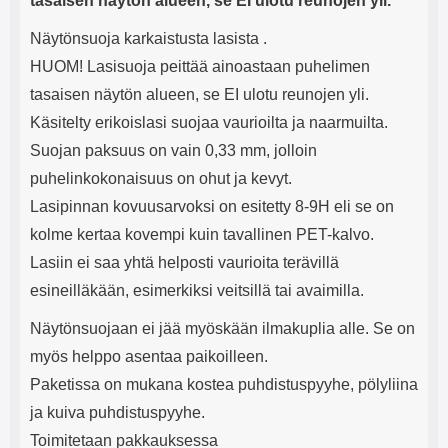
tasaisen näytön alueen, se EI ulotu reunojen yli.
Näytönsuoja karkaistusta lasista .
HUOM! Lasisuoja peittää ainoastaan puhelimen
tasaisen näytön alueen, se EI ulotu reunojen yli.
Käsitelty erikoislasi suojaa vaurioilta ja naarmuilta.
Suojan paksuus on vain 0,33 mm, jolloin
puhelinkokonaisuus on ohut ja kevyt.
Lasipinnan kovuusarvoksi on esitetty 8-9H eli se on
kolme kertaa kovempi kuin tavallinen PET-kalvo.
Lasiin ei saa yhtä helposti vaurioita terävillä
esineilläkään, esimerkiksi veitsillä tai avaimilla.
Näytönsuojaan ei jää myöskään ilmakuplia alle. Se on
myös helppo asentaa paikoilleen.
Paketissa on mukana kostea puhdistuspyyhe, pölyliina
ja kuiva puhdistuspyyhe.
Toimitetaan pakkauksessa