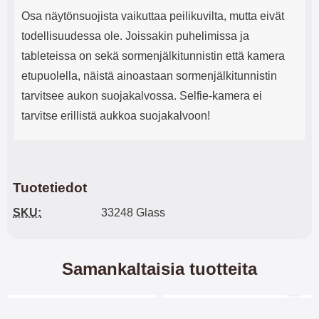
Osa näytönsuojista vaikuttaa peilikuvilta, mutta eivät
todellisuudessa ole. Joissakin puhelimissa ja
tableteissa on sekä sormenjälkitunnistin että kamera
etupuolella, näistä ainoastaan sormenjälkitunnistin
tarvitsee aukon suojakalvossa. Selfie-kamera ei
tarvitse erillistä aukkoa suojakalvoon!
Tuotetiedot
SKU:
33248 Glass
Samankaltaisia tuotteita
Merkitse blow productListContainer
Merkitse blow productL