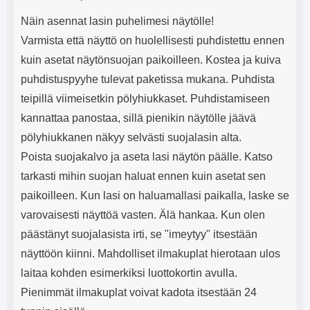
Näin asennat lasin puhelimesi näytölle!
Varmista että näyttö on huolellisesti puhdistettu ennen
kuin asetat näytönsuojan paikoilleen. Kostea ja kuiva
puhdistuspyyhe tulevat paketissa mukana. Puhdista
teipillä viimeisetkin pölyhiukkaset. Puhdistamiseen
kannattaa panostaa, sillä pienikin näytölle jäävä
pölyhiukkanen näkyy selvästi suojalasin alta.
Poista suojakalvo ja aseta lasi näytön päälle. Katso
tarkasti mihin suojan haluat ennen kuin asetat sen
paikoilleen. Kun lasi on haluamallasi paikalla, laske se
varovaisesti näyttöä vasten. Älä hankaa. Kun olen
päästänyt suojalasista irti, se "imeytyy" itsestään
näyttöön kiinni. Mahdolliset ilmakuplat hierotaan ulos
laitaa kohden esimerkiksi luottokortin avulla.
Pienimmät ilmakuplat voivat kadota itsestään 24