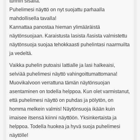
tunnin sisällä.
Puhelimesi näyttö on nyt suojattu parhaalla
mahdollisella tavalla!
Kannattaa panostaa hieman ylimääräistä
näytönsuojaan. Karaistusta lasista /lasista valmistettu
näytönsuoja suojaa tehokkaasti puhelintasi naarmuilta
ja vedeltä.
Vaikka puhelin putoaisi lattialle ja lasi halkeaisi,
selviää puhelimesi näyttö vahingoittumattomana!
Muovikalvoon verrattuna tämän näytönsuojan
asentaminen on todella helppoa. Kun olet varmistanut,
että puhelimesi näyttö on puhdas ja pölytön, on
homma melkein valmis! Näytönsuoja ikään kuin
imaisee itsensä kiinni näyttöön. Yksinkertaista ja
helppoa. Todella huokea ja hyvä suoja puhelimesi
näytölle!