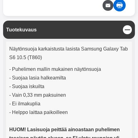
mha Kuunteluaika: noin 4 tuntia
Input: AC100-240V 50/60Hz 0.8A
Max Output: USB: DC5V/3.0A
(15W) 9V/2.0A (18W) 12V/1.5
(18W) Type-C: 5V/3A (PD15W)
9V/2.22A (PD20W)
S
Tuotekuvaus
12V/1.67A(PD20W) Total Effekt:
u
5V/3A Max Maximum output:
l
Tuotekuvaus
20.W Max Johdon pituus: 1 metri
j
Näytönsuoja karkaistusta lasista Samsung Galaxy Tab
Väri: Valkoinen
e
S6 10.5 (T860)
- Puhelimen mallin mukainen näytönsuoja
- Suojaa lasia halkeamilta
- Suojaa iskuilta
- Vain 0,33 mm paksuinen
- Ei ilmakuplia
- Helppo laittaa paikoilleen
HUOM! Lasisuoja peittää ainoastaan puhelimen