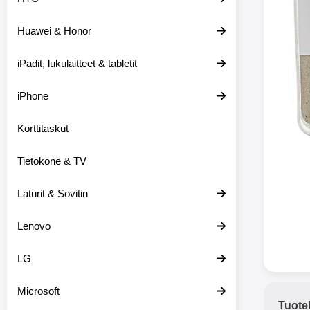
Huawei & Honor
Langat
iPadit, lukulaitteet & tabletit
XO-X33 Bl
iPhone
X33 ov
kuulo
36.9
Mukan
Korttitaskut
kuulokk
menetä 
Tietokone & TV
laturina k
käytössä
koteloon, 
Laturit & Sovitin
kuunne
Molempi
Lenovo
eriksee
varustet
voidaan k
LG
Bluetoot
hyvän
Microsoft
yhteyde
Tuote
joka kest