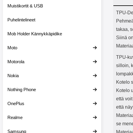
Bluetoot
Muistikortit & USB
kapasitee
Tuot
TPU-Des
Puhelintelineet
Pehmeä j
takaa, 
Mob Holder Kännykkäpidike
Siinä on
Materia
Moto
TPU-kuv
Motorola
silloin,
lompakk
Nokia
Kotelo s
Nothing Phone
Kotelo 
että voi
OnePlus
että näy
Materia
Realme
se mene 
Samsung
Materia