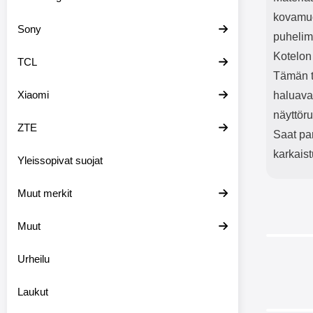
kovamuo
Sony
puhelime
Kotelon
TCL
Tämän t
Xiaomi
haluava
näyttör
ZTE
Saat par
karkaist
Yleissopivat suojat
Muut merkit
Muut
Urheilu
Laukut