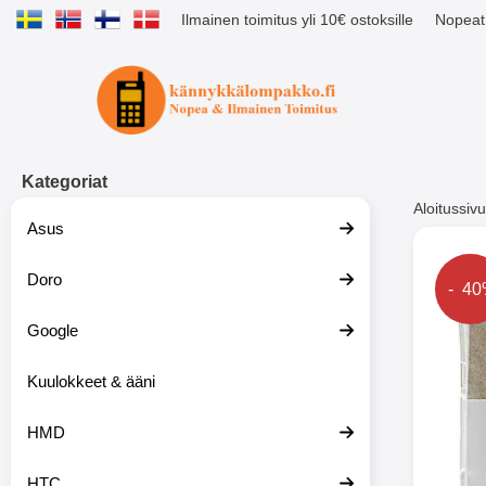
Ilmainen toimitus yli 10€ ostoksille
Nopeat 
Ostoskori laajennettu Tibro billig
Kategoriat
Aloitussivu
Asus
Muutk
Doro
Hinta
- 4
Google
-51%
Kuulokkeet & ääni
HMD
HTC