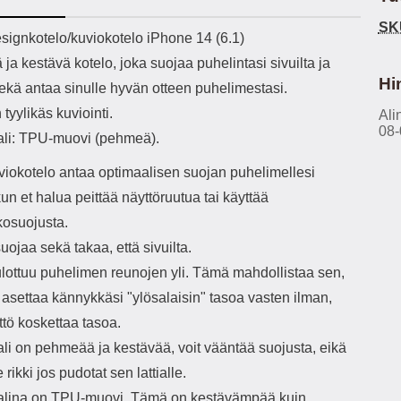
h-versio: 5.3 Akkukotelon
Lightning -johto tulee mukana. Tuote
u
SK
tti: 200 mha Kuunteluaika:
on CE-merkitty Input: AC100-240V
m
ekuvaus
ignkotelo/kuviokotelo iPhone 14 (6.1)
noin 4 tuntia
50/60Hz 0.8A Max Output: USB:
Ko
a kestävä kotelo, joka suojaa puhelintasi sivuilta ja
DC5V/3.0A (15W) 9V/2.0A (18W)
Kote
12V/1.5 (18W) Type-C: 5V/3A
ti
Hi
sekä antaa sinulle hyvän otteen puhelimestasi.
(PD15W) 9V/2.22A (PD20W)
aukk
 tyylikäs kuviointi.
12V/1.67A(PD20W) Total Effekt:
Ali
tarv
08-
5V/3A Max Maximum output: 20.W
v
ali: TPU-muovi (pehmeä).
Max Johdon pituus: 1 metri Väri:
lisäl
Valkoinen
etu-
iokotelo antaa optimaalisen suojan puhelimellesi
task
 kun et halua peittää näyttöruutua tai käyttää
ta
vetok
osuojusta.
täm
uojaa sekä takaa, että sivuilta.
Ja m
sitä 
ulottuu puhelimen reunojen yli. Tämä mahdollistaa sen,
on
t asettaa kännykkäsi "ylösalaisin" tasoa vasten ilman,
kiin
ttö koskettaa tasoa.
ali on pehmeää ja kestävää, voit vääntää suojusta, eikä
rikki jos pudotat sen lattialle.
alina on TPU-muovi. Tämä on kestävämpää kuin