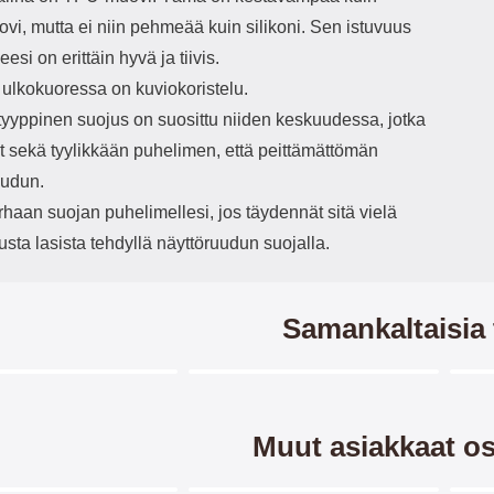
vi, mutta ei niin pehmeää kuin silikoni. Sen istuvuus
esi on erittäin hyvä ja tiivis.
 ulkokuoressa on kuviokoristelu.
yyppinen suojus on suosittu niiden keskuudessa, jotka
t sekä tyylikkään puhelimen, että peittämättömän
uudun.
haan suojan puhelimellesi, jos täydennät sitä vielä
usta lasista tehdyllä näyttöruudun suojalla.
Samankaltaisia 
Merkitse blow productListContainer
Merkitse blow productListCo
6 variantit
Muut asiakkaat os